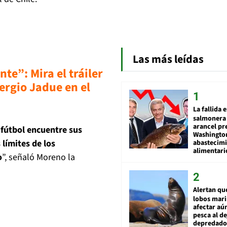
Las más leídas
te”: Mira el tráiler
Sergio Jadue en el
La fallida 
salmonera 
arancel pr
 fútbol encuentre sus
Washingto
límites de los
abastecim
alimentari
o
”, señaló Moreno la
Alertan qu
lobos mar
afectar aú
pesca al de
depredador