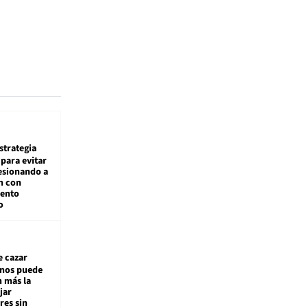
estrategia
para evitar
esionando a
n con
iento
o
e cazar
inos puede
n más la
jar
es sin