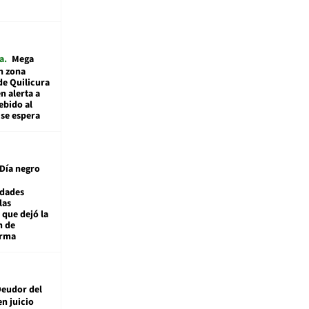
a
Mega
n zona
de Quilicura
n alerta a
ebido al
 se espera
Día negro
idades
las
 que dejó la
n de
orma
eudor del
en juicio