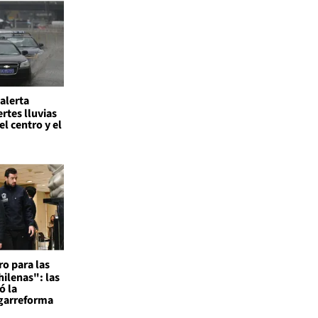
 alerta
rtes lluvias
el centro y el
ro para las
ilenas": las
ó la
garreforma