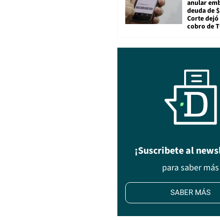
anular em
deuda de $
Corte dejó 
cobro de 
¡Suscribete al news
para saber más
SABER MÁS