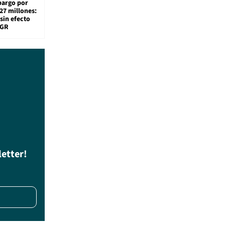
bargo por
27 millones:
sin efecto
TGR
letter!