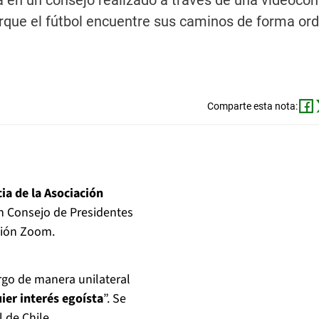
 en un consejo realizado a través de una videocon
orque el fútbol encuentre sus caminos de forma or
Comparte esta nota:
ia de la Asociación
n Consejo de Presidentes
ación Zoom.
argo de manera unilateral
uier interés egoísta
”. Se
 de Chile.