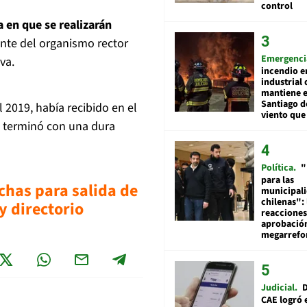
control
a en que se realizarán
nte del organismo rector
Emergenci
va.
incendio e
industrial 
mantiene e
Santiago d
 2019, había recibido en el
viento que
e terminó con una dura
Política
"
para las
echas para salida de
municipal
chilenas": 
y directorio
reacciones
aprobació
megarref
Judicial
D
CAE logró 