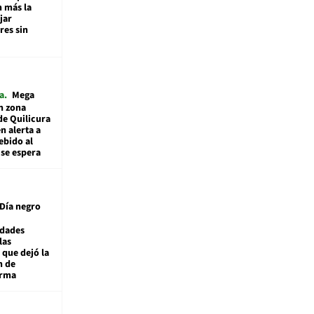
n más la
jar
es sin
a
Mega
n zona
de Quilicura
n alerta a
ebido al
 se espera
Día negro
idades
las
 que dejó la
n de
orma