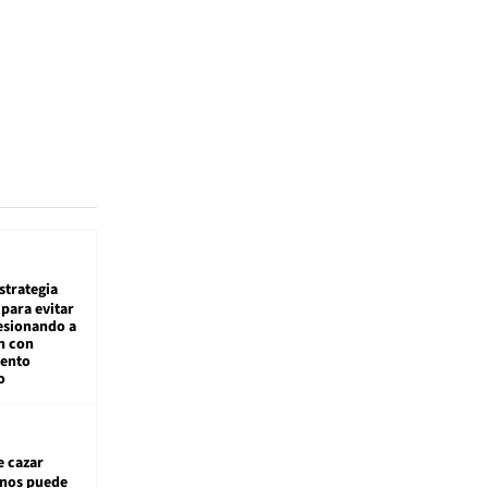
estrategia
para evitar
esionando a
n con
iento
o
e cazar
inos puede