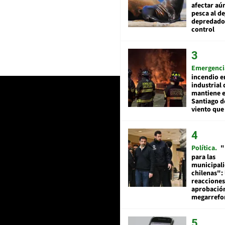
afectar aú
pesca al de
depredador
control
Emergenci
incendio e
industrial 
mantiene e
Santiago d
viento que
Política
"
para las
municipal
chilenas": 
reacciones
aprobació
megarref