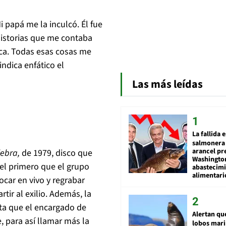
Mi papá me la inculcó. Él fue
historias que me contaba
ca. Todas esas cosas me
indica enfático el
Las más leídas
La fallida 
salmonera 
arancel pr
lebra,
de 1979, disco que
Washingto
 el primero que el grupo
abastecim
alimentari
ocar en vivo y regrabar
ir al exilio. Además, la
sta que el encargado de
Alertan qu
 para así llamar más la
lobos mar