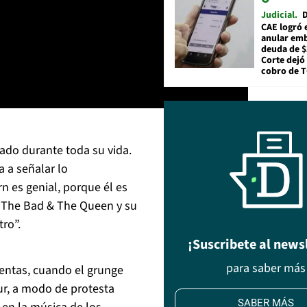
Judicial
D
CAE logró 
anular em
deuda de $
Corte dejó 
cobro de 
ñado durante toda su vida.
a a señalar lo
n es genial, porque él es
, The Bad & The Queen y su
ro”.
¡Suscribete al news
para saber más
entas, cuando el grunge
r, a modo de protesta
SABER MÁS