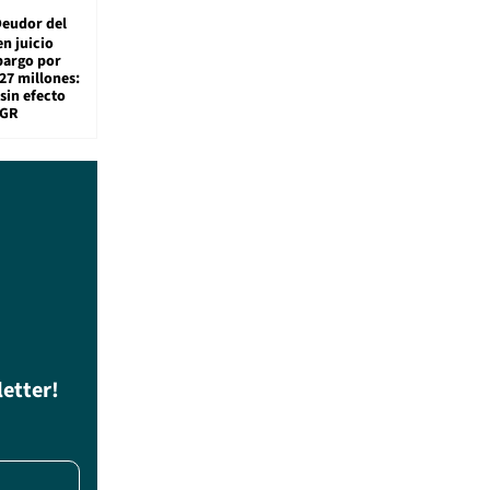
eudor del
en juicio
bargo por
27 millones:
sin efecto
TGR
letter!