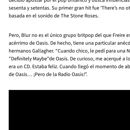
decidió apostar por el pop británico y busca influencias
sesenta y setentas. Su primer gran hit fue ‘There’s no ot
basada en el sonido de The Stone Roses.
Pero, Blur no es el único grupo britpop del que Freire 
acérrimo de Oasis. De hecho, tiene una particular anéc
hermanos Gallagher. “Cuando chico, le pedí para una 
"Definitely Maybe"de Oasis. De curioso, me acerqué a lo
era un CD. Estaba feliz. Cuando llegó el momento de ab
de Oasis… ¡Pero de la Radio Oasis!”.