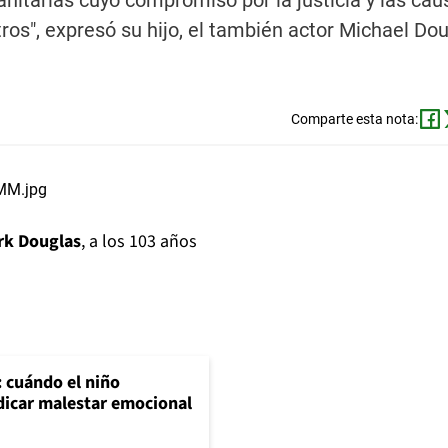
itarias cuyo compromiso por la justicia y las cau
ros", expresó su hijo, el también actor Michael Dou
Comparte esta nota:
rk Douglas
, a los 103 años
: cuándo el niño
dicar malestar emocional