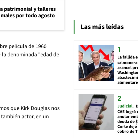
ia patrimonial y talleres
animales por todo agosto
Las más leídas
bre película de 1960
de la denominada "edad de
La fallida 
salmonera 
arancel pr
Washingto
abastecim
alimentari
Judicial
D
amos que Kirk Douglas nos
CAE logró 
y también actor, en un
anular em
deuda de $
Corte dejó 
cobro de 