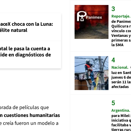
Reportaje
de Panime
paceX choca con la Luna:
Quilicura 
élite natural
vínculo co
Ventanas y
primeras s
la SMA
al le pasa la cuenta a
ide en diagnósticos de
Nacional
luz en San
jueves 6 de
serán 11 l
afectadas
dorada de películas que
Argentina
n cuestiones humanitarias
para Milei:
iniciativa 
e creía fueron un modelo a
facilitaba 
tierras rur