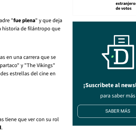
extranjeros
de votos
adre "
fue plena
" y que deja
 historia de filántropo que
as en una carrera que se
partaco" y "The Vikings"
des estrellas del cine en
¡Suscribete al news
para saber más
SABER MÁS
s tiene que ver con su rol
d
.