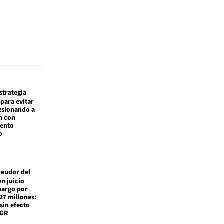
estrategia
para evitar
esionando a
n con
iento
o
eudor del
en juicio
bargo por
27 millones:
sin efecto
TGR