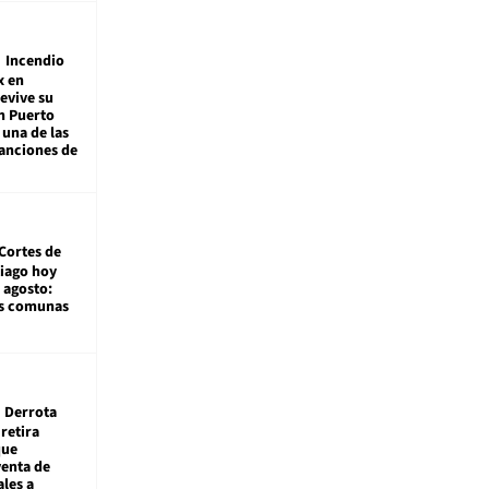
Incendio
x en
revive su
n Puerto
 una de las
anciones de
Cortes de
tiago hoy
 agosto:
as comunas
Derrota
 retira
que
venta de
ales a