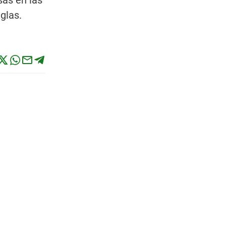
sas en las
glas.