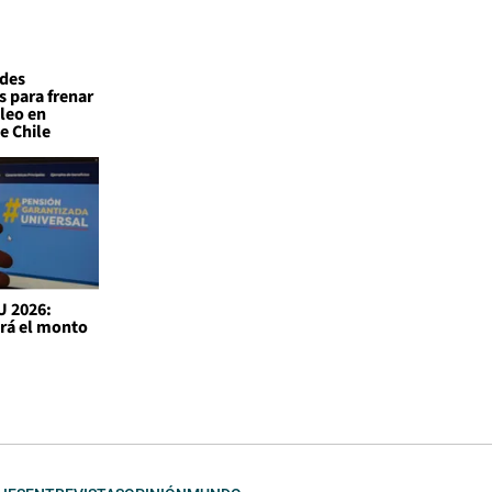
ades
s para frenar
leo en
e Chile
U 2026:
irá el monto