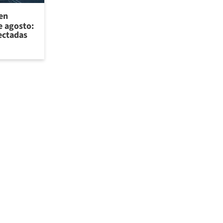
 en
e agosto:
ectadas