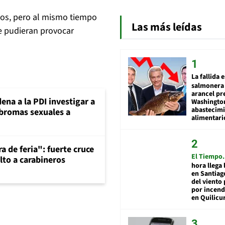
los, pero al mismo tiempo
Las más leídas
e pudieran provocar
La fallida 
salmonera 
arancel pr
ena a la PDI investigar a
Washingto
abastecim
 bromas sexuales a
alimentari
a de feria": fuerte cruce
El Tiempo
lto a carabineros
hora llega 
en Santiag
del viento
por incend
en Quilicu