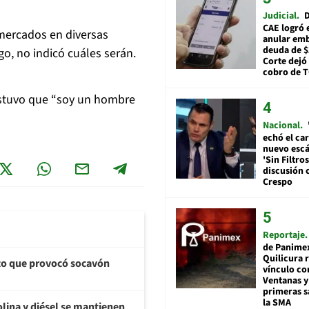
Judicial
D
CAE logró 
rmercados en diversas
anular em
deuda de $
o, no indicó cuáles serán.
Corte dejó 
cobro de 
ostuvo que “soy un hombre
Nacional
echó el car
nuevo esc
'Sin Filtros
discusión 
Crespo
Reportaje
de Panime
Quilicura 
cto que provocó socavón
vínculo co
Ventanas y
primeras s
la SMA
olina y diésel se mantienen