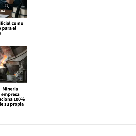
ificial como
o para el
e
Minería
la empresa
unciona 100%
de su propia