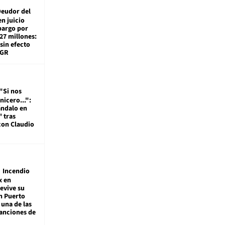
eudor del
en juicio
bargo por
27 millones:
sin efecto
TGR
"Si nos
nicero...":
ándalo en
' tras
con Claudio
Incendio
x en
revive su
n Puerto
 una de las
anciones de