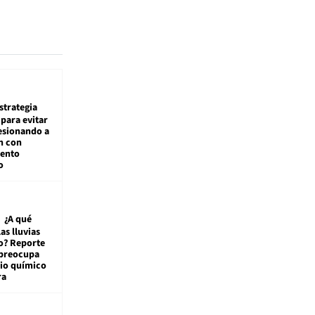
estrategia
para evitar
esionando a
n con
iento
o
¿A qué
las lluvias
o? Reporte
 preocupa
io químico
ra