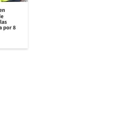
 en
de
las
a por 8