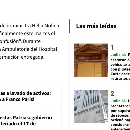
Las más leídas
de ex ministra Helia Molina
finalmente este martes el
onfusión". Durante
a Ambulatoria del Hospital
Judicial
F
información entregada.
cerraron a
vehicular a
con pilotes
Corte ord
retirarlos 
mas a lavado de activos:
 a Franco Parisi
Judicial
L
rechazaron
por supera
de reposo:
iestas Patrias: gobierno
ordenó pag
feriado el 17 de
considerar
anteceden