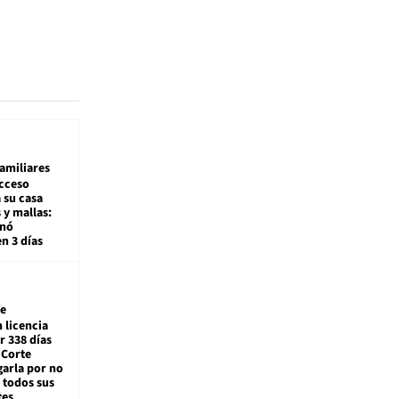
amiliares
cceso
 su casa
 y mallas:
enó
en 3 días
e
 licencia
r 338 días
 Corte
arla por no
 todos sus
tes