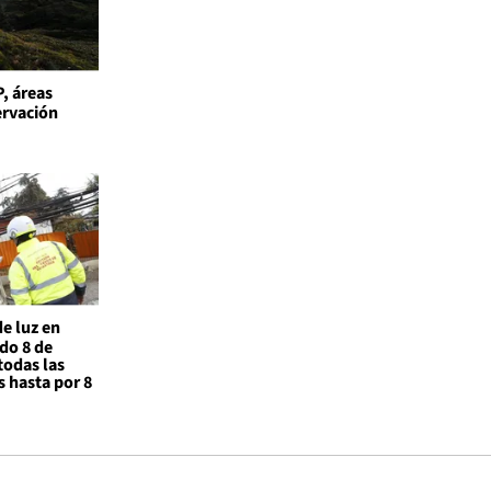
, áreas
ervación
de luz en
do 8 de
todas las
 hasta por 8