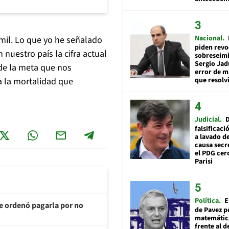
Nacional
 mil. Lo que yo he señalado
piden revo
nuestro país la cifra actual
sobreseimi
Sergio Jad
 de la meta que nos
error de m
que resolv
a la mortalidad que
Judicial
falsificaci
a lavado de
causa secr
el PDG cer
Parisi
Política
E
te ordenó pagarla por no
de Pavez po
matemática
frente al 