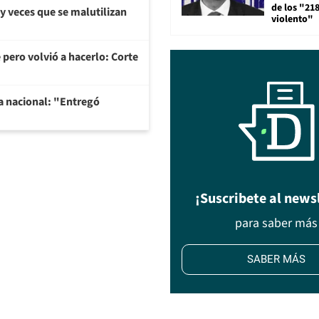
de los "21
y veces que se malutilizan
violento"
 pero volvió a hacerlo: Corte
na nacional: "Entregó
¡Suscribete al news
para saber más
SABER MÁS