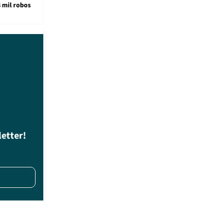
8 mil robos
letter!