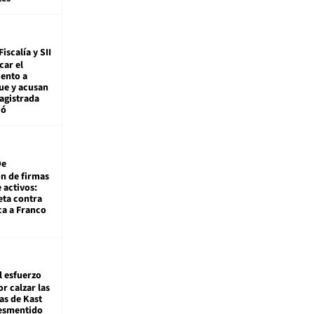
Fiscalía y SII
car el
ento a
ue y acusan
agistrada
ió
De
ón de firmas
 activos:
eta contra
ca a Franco
l esfuerzo
r calzar las
s de Kast
desmentido