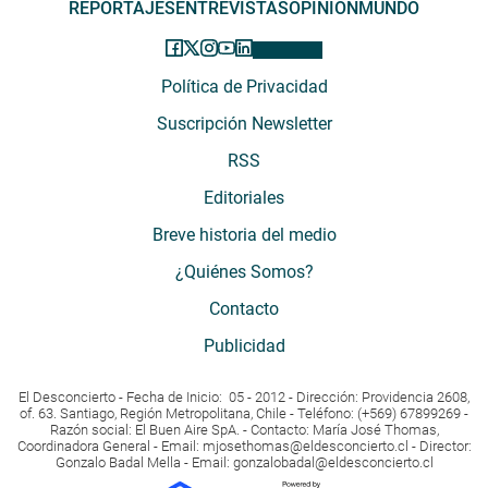
REPORTAJES
ENTREVISTAS
OPINIÓN
MUNDO
Política de Privacidad
Suscripción Newsletter
RSS
Editoriales
Breve historia del medio
¿Quiénes Somos?
Contacto
Publicidad
El Desconcierto - Fecha de Inicio: 05 - 2012 - Dirección: Providencia 2608,
of. 63. Santiago, Región Metropolitana, Chile - Teléfono: (+569) 67899269 -
Razón social: El Buen Aire SpA. - Contacto: María José Thomas,
Coordinadora General - Email:
mjosethomas@eldesconcierto.cl
- Director:
Gonzalo Badal Mella - Email:
gonzalobadal@eldesconcierto.cl