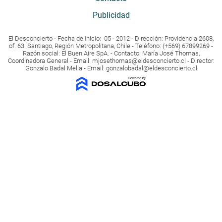
Publicidad
El Desconcierto - Fecha de Inicio: 05 - 2012 - Dirección: Providencia 2608,
of. 63. Santiago, Región Metropolitana, Chile - Teléfono: (+569) 67899269 -
Razón social: El Buen Aire SpA. - Contacto: María José Thomas,
Coordinadora General - Email:
mjosethomas@eldesconcierto.cl
- Director:
Gonzalo Badal Mella - Email:
gonzalobadal@eldesconcierto.cl