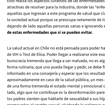
Esto realza los aspectos curativos de las enfermedades
atractivas de resolver para la industria, donde las “e
aquellas que ingresan a este programa de salud que c
la sociedad actual porque se preocupa netamente de l
dejando de lado aquellas personas sanas e ignorando 
de estas enfermedades que sí se pueden evitar.
La salud actual en Chile no está pensada para poder h
de VIH o Test de Elisa. Poder llegar a realizarse este 
burocracia tremenda que llega a ser malvada, no es al
forma rutinaria, que uno pueda llegar y pedir, se debe 
informado en una consejería y esperar que los resulta
aproximadamente en caso de la salud pública, un mes 
de una forma tremenda el estado mental y emocional d
lado, algo que no contribuye es la desinformación par
los padres sienten que hablarle de sexualidad a sus hi