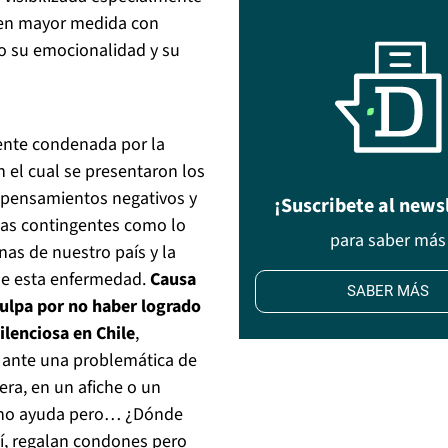
a en mayor medida con
do su emocionalidad y su
mente condenada por la
n el cual se presentaron los
 pensamientos negativos y
¡Suscribete al news
mas contingentes como lo
para saber más
nas de nuestro país y la
 de esta enfermedad.
Causa
SABER MÁS
culpa por no haber logrado
ilenciosa en Chile
,
s ante una problemática de
ra, en un afiche o un
fono ayuda pero… ¿Dónde
í, regalan condones pero