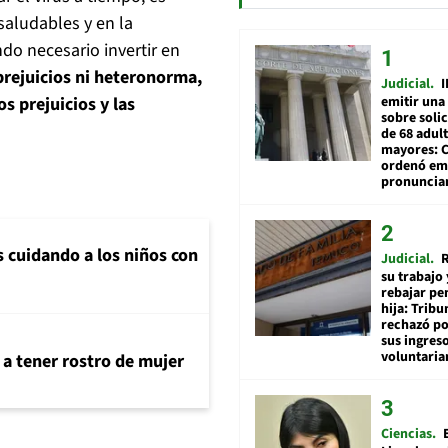
aludables y en la
ndo necesario invertir en
prejuicios ni heteronorma,
Judicial
I
emitir una
os prejuicios y las
sobre soli
de 68 adul
mayores: 
ordenó emi
pronuncia
s cuidando a los niños con
Judicial
R
su trabajo 
rebajar pe
hija: Tribu
rechazó po
sus ingres
voluntari
 a tener rostro de mujer
Ciencias