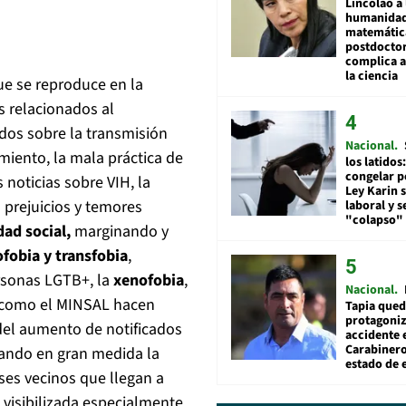
Lincolao a 
humanidad
matemátic
postdocto
complica 
la ciencia
ue se reproduce en la
s relacionados al
dos sobre la transmisión
Nacional
amiento, la mala práctica de
los latidos
congelar p
noticias sobre VIH, la
Ley Karin 
s prejuicios y temores
laboral y s
"colapso" 
ad social,
marginando y
fobia y transfobia
,
ersonas LGTB+, la
xenofobia
,
Nacional
d como el MINSAL hacen
Tapia qued
protagoniz
del aumento de notificados
accidente 
Carabiner
tando en gran medida la
estado de 
es vecinos que llegan a
visibilizada especialmente