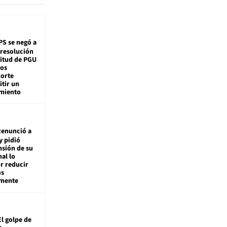
PS se negó a
 resolución
citud de PGU
tos
Corte
tir un
miento
enunció a
y pidió
nsión de su
nal lo
r reducir
os
amente
El golpe de