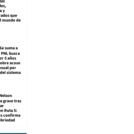
las
es,
a y
rados que
al mundo de
Se suma a
: PNL busca
or 5 años
sobre acoso
exual por
del sistema
Nelson
a grave tras
ar
en Ruta 5:
os confirma
ebriedad