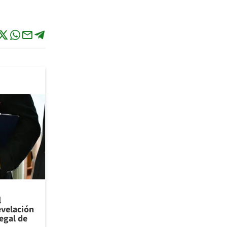
l
evelación
legal de