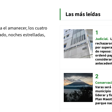
Las más leídas
a el amanecer, los cuatro
jado, noches estrelladas,
Judicial
L
rechazaron
por supera
de reposo:
ordenó pag
considerar
anteceden
Conservac
Varas será
municipio 
liderar y f
Plan Maest
parque nac