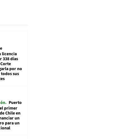
e
 licencia
r 338 días
 Corte
arla por no
 todos sus
tes
ión
Puerto
 el primer
de Chile en
inanciar un
ro para un
ional