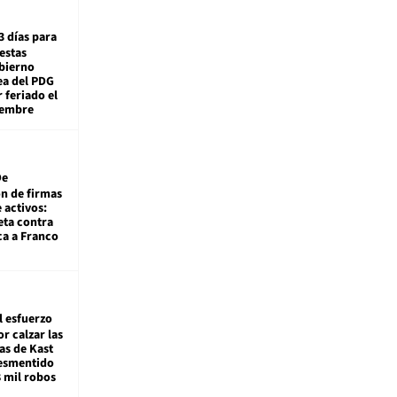
3 días para
estas
obierno
ea del PDG
 feriado el
iembre
De
ón de firmas
 activos:
eta contra
ca a Franco
l esfuerzo
r calzar las
s de Kast
desmentido
8 mil robos