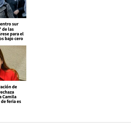
entro sur
 de las
árese para el
os bajo cero
ación de
 rechaza
a Camila
de feria es