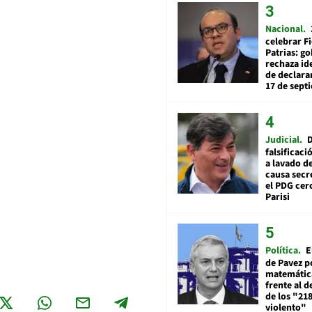
Nacional
celebrar Fi
Patrias: g
rechaza id
de declarar
17 de sept
Judicial
falsificaci
a lavado de
causa secr
el PDG cer
Parisi
Política
E
de Pavez po
matemática
frente al 
de los "21
violento"