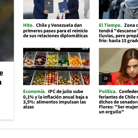
Hito
Chile y Venezuela dan
El Tiempo
Zona c
primeros pasos para el reinicio
tendrá "descanso"
de sus relaciones diplomáticas
lluvias, pero prep
frío: hasta 15 grad
e
a
Economía
IPC de julio sube
Política
Confeder
0,1% y la inflación anual baja a
feriantes de Chile
3,5%: alimentos impulsan las
dichos de senador
alzas
Flores: "Ser mujer 
un orgullo"