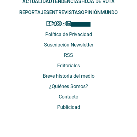
ACTUALIDAD
TENDENCIAS
HOJA DE RUTA
REPORTAJES
ENTREVISTAS
OPINIÓN
MUNDO
Política de Privacidad
Suscripción Newsletter
RSS
Editoriales
Breve historia del medio
¿Quiénes Somos?
Contacto
Publicidad
El Desconcierto - Fecha de Inicio: 05 - 2012 - Dirección: Providencia 2608,
of. 63. Santiago, Región Metropolitana, Chile - Teléfono: (+569) 67899269 -
Razón social: El Buen Aire SpA. - Contacto: María José Thomas,
Coordinadora General - Email:
mjosethomas@eldesconcierto.cl
- Director: