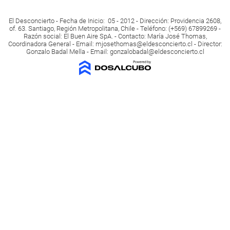
El Desconcierto - Fecha de Inicio: 05 - 2012 - Dirección: Providencia 2608,
of. 63. Santiago, Región Metropolitana, Chile - Teléfono: (+569) 67899269 -
Razón social: El Buen Aire SpA. - Contacto: María José Thomas,
Coordinadora General - Email:
mjosethomas@eldesconcierto.cl
- Director:
Gonzalo Badal Mella - Email:
gonzalobadal@eldesconcierto.cl