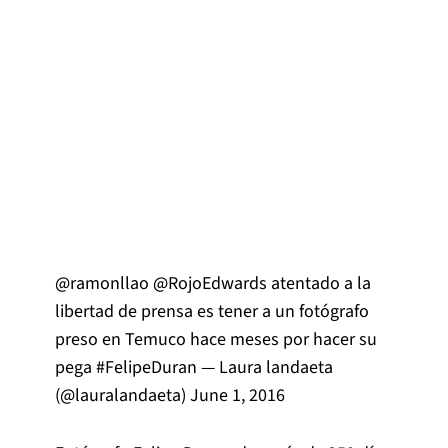
@ramonllao
@RojoEdwards
atentado a la
libertad de prensa es tener a un fotógrafo
preso en Temuco hace meses por hacer su
pega
#FelipeDuran
— Laura landaeta
(@lauralandaeta)
June 1, 2016