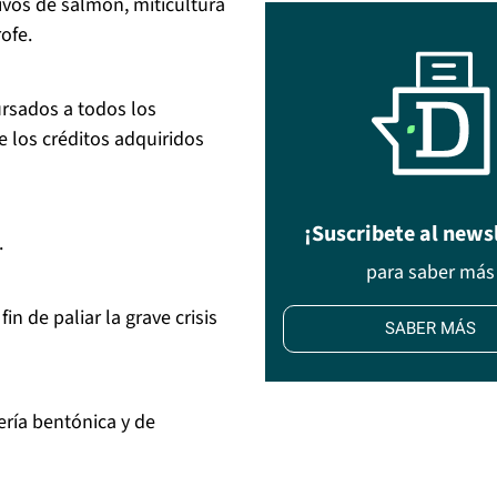
tivos de salmón, miticultura
ofe.
ursados a todos los
 los créditos adquiridos
¡Suscribete al news
.
para saber más
n de paliar la grave crisis
SABER MÁS
uería bentónica y de