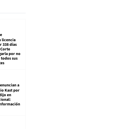
e
 licencia
r 338 días
 Corte
arla por no
 todos sus
tes
enuncian a
io Kast por
dijo en
ional:
información