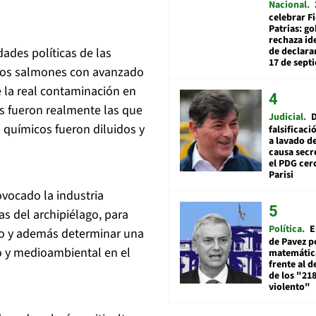
Nacional
celebrar Fi
Patrias: g
rechaza id
de declarar
dades políticas de las
17 de sept
r los salmones con avanzado
 la real contaminación en
as fueron realmente las que
Judicial
 químicos fueron diluidos y
falsificaci
a lavado de
causa secr
el PDG cer
Parisi
vocado la industria
as del archipiélago, para
Política
E
to y además determinar una
de Pavez po
o y medioambiental en el
matemática
frente al 
de los "21
violento"