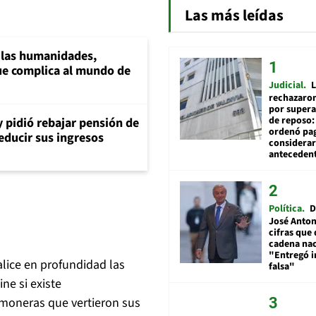
Las más leídas
a las humanidades,
e complica al mundo de
Judicial
L
rechazaron
por supera
de reposo:
y pidió rebajar pensión de
ordenó pag
reducir sus ingresos
considerar
anteceden
Política
D
José Anton
cifras que 
cadena nac
"Entregó 
alice en profundidad las
falsa"
ne si existe
lmoneras que vertieron sus