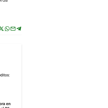
orda
bra en