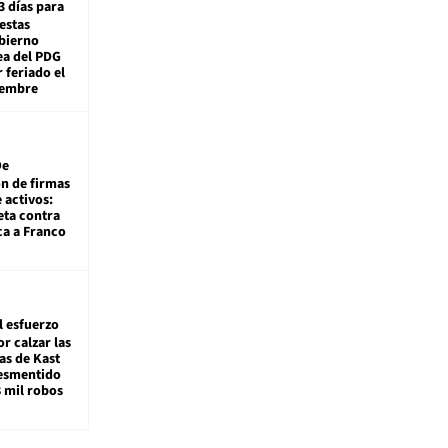
3 días para
estas
obierno
ea del PDG
 feriado el
iembre
De
ón de firmas
 activos:
eta contra
ca a Franco
l esfuerzo
r calzar las
s de Kast
desmentido
8 mil robos