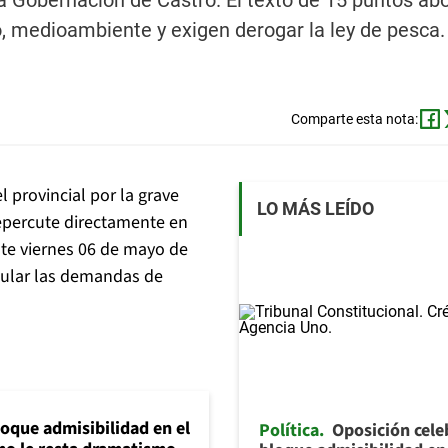
a Gobernación de Castro. El texto de 15 puntos ab
o, medioambiente y exigen derogar la ley de pesca.
Comparte esta nota:
l provincial por la grave
LO MÁS LEÍDO
repercute directamente en
te viernes 06 de mayo de
icular las demandas de
loque admisibilidad en el
Política
Oposición cele