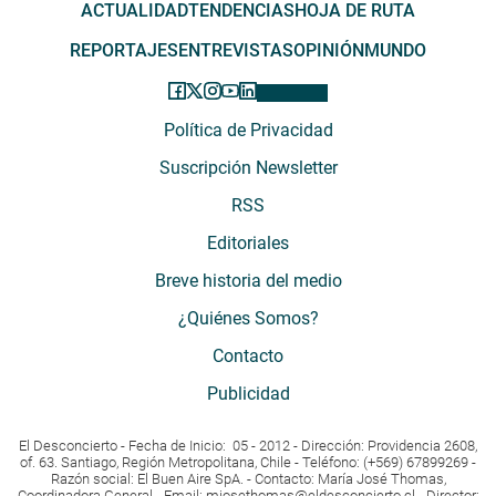
ACTUALIDAD
TENDENCIAS
HOJA DE RUTA
REPORTAJES
ENTREVISTAS
OPINIÓN
MUNDO
Política de Privacidad
Suscripción Newsletter
RSS
Editoriales
Breve historia del medio
¿Quiénes Somos?
Contacto
Publicidad
El Desconcierto - Fecha de Inicio: 05 - 2012 - Dirección: Providencia 2608,
of. 63. Santiago, Región Metropolitana, Chile - Teléfono: (+569) 67899269 -
Razón social: El Buen Aire SpA. - Contacto: María José Thomas,
Coordinadora General - Email:
mjosethomas@eldesconcierto.cl
- Director: