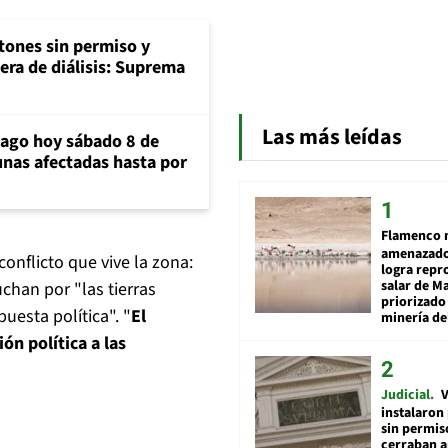
tones sin permiso y
era de diálisis: Suprema
Las más leídas
iago hoy sábado 8 de
unas afectadas hasta por
Flamenco 
amenazado
onflicto que vive la zona:
logra repr
salar de M
han por "las tierras
priorizado
uesta política". "
El
minería del
ón política a las
Judicial
V
instalaron
sin permis
cerraban a