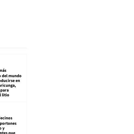
más
 del mundo
oducirse en
aricunga,
 para
 litio
ecinos
 portones
o y
ntes que