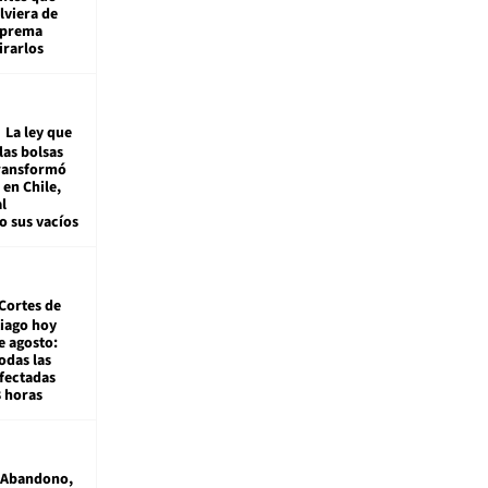
viera de
Suprema
irarlos
La ley que
las bolsas
transformó
e en Chile,
l
o sus vacíos
Cortes de
tiago hoy
e agosto:
odas las
fectadas
8 horas
Abandono,