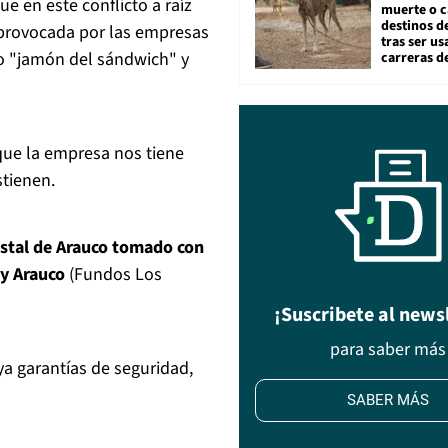
e en este conflicto a raíz
muerte o c
destinos de
 provocada por las empresas
tras ser u
o "jamón del sándwich" y
carreras d
ue la empresa nos tiene
stienen.
estal de Arauco tomado con
 y Arauco
(Fundos Los
¡Suscribete al news
para saber más
ya garantías de seguridad,
SABER MÁS