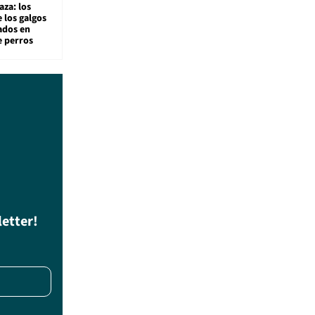
aza: los
 los galgos
sados en
e perros
letter!