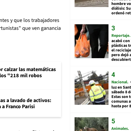
hombre vol
diálisis: 
ordenó ret
tes y que los trabajadores
rtunistas" que ven ganancia
Reportaje
acabó con 
plásticas 
el reciclaj
pero dejó a
descubiert
or calzar las matemáticas
 los "218 mil robos
Nacional
luz en San
sábado 8 d
Estas son t
mas a lavado de activos:
comunas a
 a Franco Parisi
hasta por 
Animales