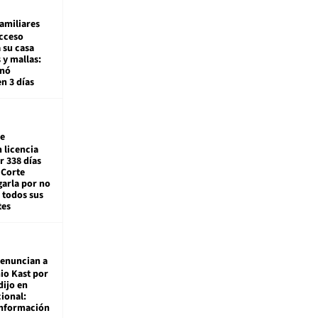
amiliares
cceso
 su casa
 y mallas:
enó
en 3 días
e
 licencia
r 338 días
 Corte
arla por no
 todos sus
tes
enuncian a
io Kast por
dijo en
ional:
información