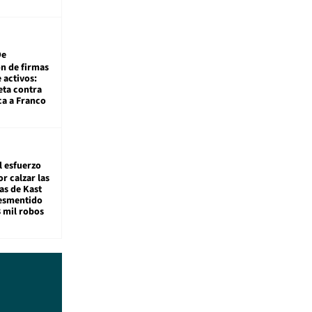
De
ón de firmas
 activos:
eta contra
ca a Franco
l esfuerzo
r calzar las
s de Kast
desmentido
8 mil robos