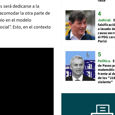
falsa"
s será dedicarse a la
acomodar la otra parte de
bio en el modelo
Judicial
falsificaci
ial”. Esto, en el contexto
a lavado de
causa secr
el PDG cer
Parisi
Política
E
de Pavez po
matemática
frente al 
de los "21
violento"