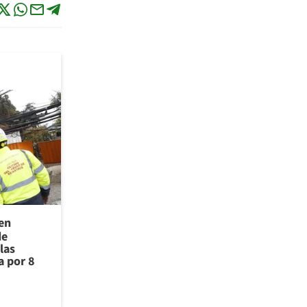
 en
de
las
a por 8