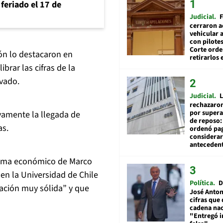
feriado el 17 de
Judicial
F
cerraron a
vehicular a
con pilotes
Corte ord
ón lo destacaron en
retirarlos 
brar las cifras de la
ivado.
Judicial
L
rechazaron
por supera
vamente la llegada de
de reposo:
as.
ordenó pag
considerar
anteceden
rama económico de Marco
en la Universidad de Chile
Política
D
ación muy sólida” y que
José Anton
cifras que 
cadena nac
"Entregó 