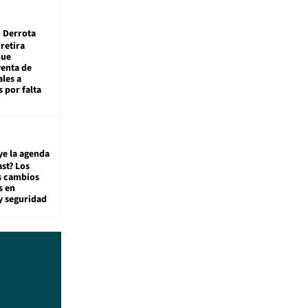
Derrota
 retira
que
venta de
ales a
 por falta
ye la agenda
st? Los
s cambios
s en
y seguridad