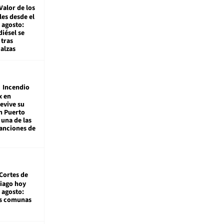
Valor de los
es desde el
 agosto:
diésel se
tras
alzas
Incendio
x en
revive su
n Puerto
 una de las
anciones de
Cortes de
tiago hoy
 agosto:
as comunas