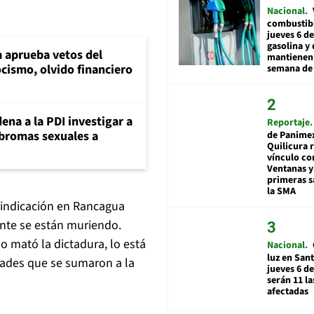
Nacional
combustibl
jueves 6 de
gasolina y 
 aprueba vetos del
mantienen 
cismo, olvido financiero
semana de 
ena a la PDI investigar a
Reportaje
 bromas sexuales a
de Panime
Quilicura 
vínculo co
Ventanas y
primeras s
la SMA
vindicación en Rancagua
ente se están muriendo.
o mató la dictadura, lo está
Nacional
luz en San
dades que se sumaron a la
jueves 6 de
serán 11 l
afectadas