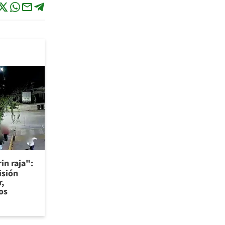
in raja":
isión
r,
os