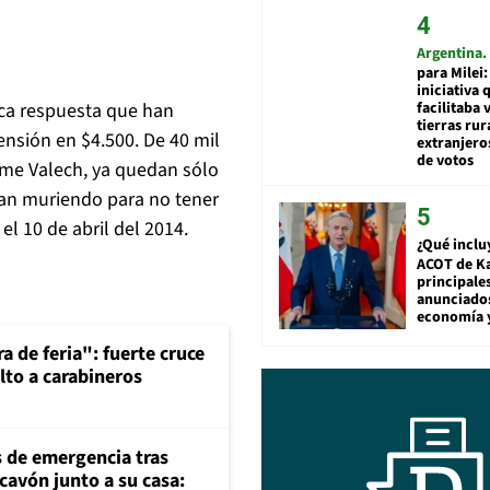
Argentina
para Milei:
iniciativa 
facilitaba 
nica respuesta que han
tierras rur
nsión en $4.500. De 40 mil
extranjeros
de votos
rme Valech, ya quedan sólo
igan muriendo para no tener
l 10 de abril del 2014.
¿Qué inclu
ACOT de Ka
principale
anunciado
economía 
a de feria": fuerte cruce
lto a carabineros
s de emergencia tras
cavón junto a su casa: