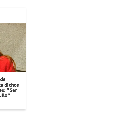
 de
za dichos
es: "Ser
ullo"