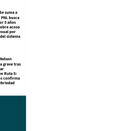
Se suma a
: PNL busca
or 5 años
sobre acoso
exual por
del sistema
Nelson
a grave tras
ar
en Ruta 5:
os confirma
ebriedad