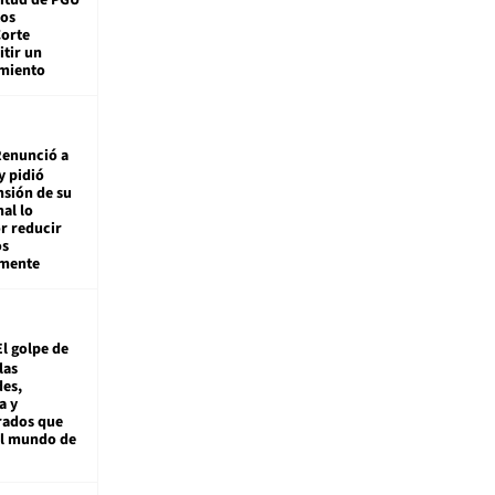
tos
Corte
tir un
miento
enunció a
y pidió
nsión de su
nal lo
r reducir
os
amente
El golpe de
las
es,
a y
rados que
al mundo de