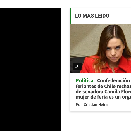
LO MÁS LEÍDO
Política
Confederación
feriantes de Chile recha
de senadora Camila Flor
mujer de feria es un org
Por
Cristian Neira