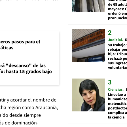
de 68 adul
mayores: 
ordenó emi
pronuncia
Judicial
R
eros pasos para el
su trabajo 
máticas
rebajar pe
hija: Tribu
rechazó po
sus ingres
rá "descanso" de las
voluntari
río: hasta 15 grados bajo
Ciencias
Lincolao a 
humanidad
cutir y acordar el nombre de
matemátic
cha región como Araucanía,
postdocto
complica 
 sido desde siempre
la ciencia
ás de dominación-