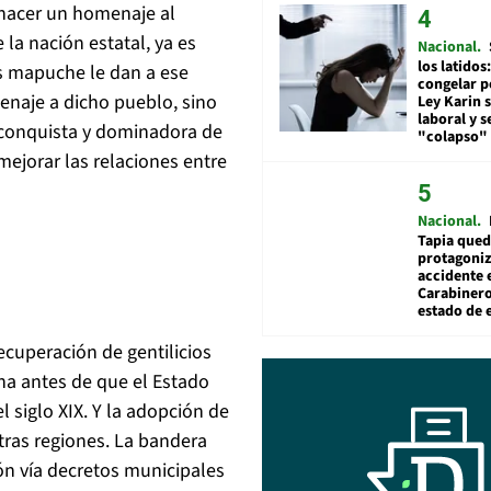
e hacer un homenaje al
la nación estatal, ya es
Nacional
los latidos
s mapuche le dan a ese
congelar p
enaje a dicho pueblo, sino
Ley Karin 
laboral y s
e conquista y dominadora de
"colapso" 
 mejorar las relaciones entre
Nacional
Tapia qued
protagoniz
accidente 
Carabiner
estado de 
cuperación de gentilicios
a antes de que el Estado
siglo XIX. Y la adopción de
tras regiones. La bandera
ón vía decretos municipales