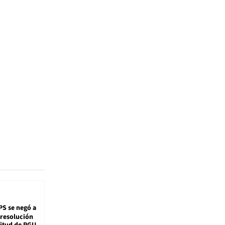
PS se negó a
 resolución
citud de PGU