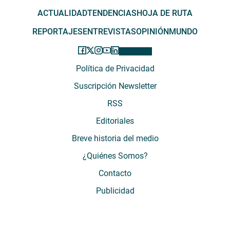
ACTUALIDAD
TENDENCIAS
HOJA DE RUTA
REPORTAJES
ENTREVISTAS
OPINIÓN
MUNDO
Política de Privacidad
Suscripción Newsletter
RSS
Editoriales
Breve historia del medio
¿Quiénes Somos?
Contacto
Publicidad
El Desconcierto - Fecha de Inicio: 05 - 2012 - Dirección: Providencia 2608,
of. 63. Santiago, Región Metropolitana, Chile - Teléfono: (+569) 67899269 -