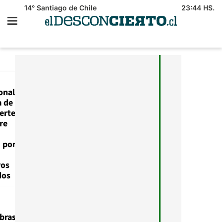
14°
Santiago de Chile
23:44 HS.
onal"
a de
uerte
re
i por
ros
dos
obras