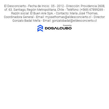
El Desconcierto - Fecha de Inicio: 05 - 2012 - Dirección: Providencia 2608,
of. 63. Santiago, Región Metropolitana, Chile - Teléfono: (+569) 67899269 -
Razón social: El Buen Aire SpA. - Contacto: María José Thomas,
Coordinadora General - Email:
mjosethomas@eldesconcierto.cl
- Director:
Gonzalo Badal Mella - Email:
gonzalobadal@eldesconcierto.cl