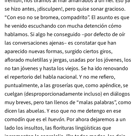
frentón, nos tiramos al mar amarrados a un riel. Eso ya
se hizo antes, ¡disculpen!, pero quise sonar gracioso.
“Con eso no se bromea, compadrito”. El asunto es que
he venido escuchando con mucha detención cómo
hablamos. Si algo he conseguido –por defecto de oír
las conversaciones ajenas– es constatar que han
aparecido nuevas formas, surgido ciertos giros,
aflorado muletillas y jergas, usadas por los jóvenes, los
no tan jóvenes y hasta los viejos. Se ha ido renovando
el repertorio del habla nacional. Y no me refiero,
puntualmente, a las groserías que, como apéndice, se
cuelgan (desproporcionadamente incluso) en diálogos
muy breves, pero tan llenos de “malas palabras”, como
dicen las abuelas. Y eso que no me detengo en ese
comodín que es el
huevón
. Por ahora dejaremos a un
lado los insultos, las florituras lingüísticas que