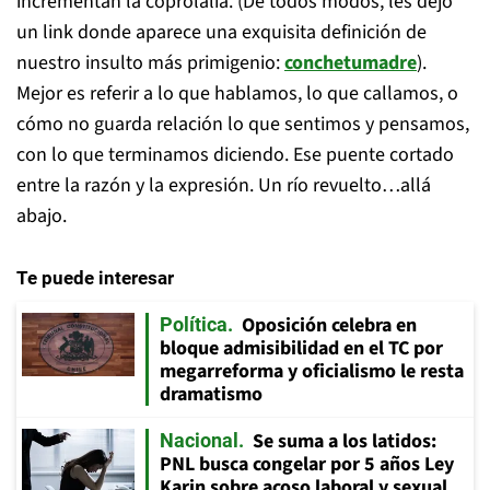
incrementan la coprolalia. (De todos modos, les dejo
un link donde aparece una exquisita definición de
nuestro insulto más primigenio:
conchetumadre
).
Mejor es referir a lo que hablamos, lo que callamos, o
cómo no guarda relación lo que sentimos y pensamos,
con lo que terminamos diciendo. Ese puente cortado
entre la razón y la expresión. Un río revuelto…allá
abajo.
Te puede interesar
Oposición celebra en
Política
bloque admisibilidad en el TC por
megarreforma y oficialismo le resta
dramatismo
Se suma a los latidos:
Nacional
PNL busca congelar por 5 años Ley
Karin sobre acoso laboral y sexual