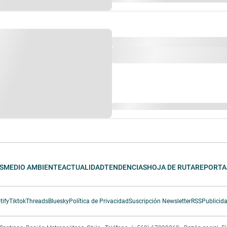
S
MEDIO AMBIENTE
ACTUALIDAD
TENDENCIAS
HOJA DE RUTA
REPORTA
tify
Tiktok
Threads
Bluesky
Política de Privacidad
Suscripción Newsletter
RSS
Publicid