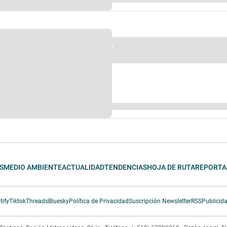
S
MEDIO AMBIENTE
ACTUALIDAD
TENDENCIAS
HOJA DE RUTA
REPORTA
tify
Tiktok
Threads
Bluesky
Política de Privacidad
Suscripción Newsletter
RSS
Publicid