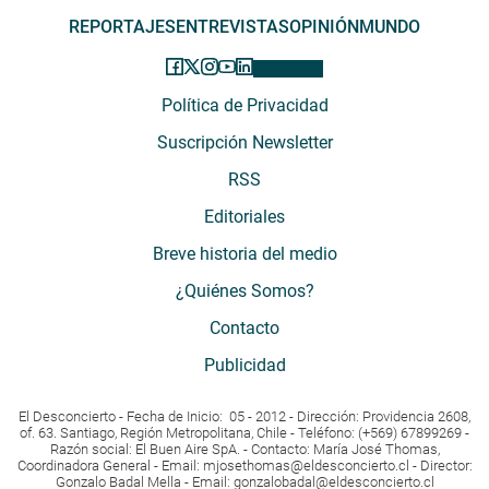
REPORTAJES
ENTREVISTAS
OPINIÓN
MUNDO
Política de Privacidad
Suscripción Newsletter
RSS
Editoriales
Breve historia del medio
¿Quiénes Somos?
Contacto
Publicidad
El Desconcierto - Fecha de Inicio: 05 - 2012 - Dirección: Providencia 2608,
of. 63. Santiago, Región Metropolitana, Chile - Teléfono: (+569) 67899269 -
Razón social: El Buen Aire SpA. - Contacto: María José Thomas,
Coordinadora General - Email:
mjosethomas@eldesconcierto.cl
- Director:
Gonzalo Badal Mella - Email:
gonzalobadal@eldesconcierto.cl