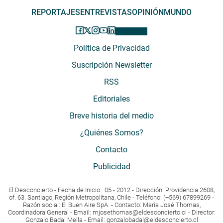
REPORTAJES
ENTREVISTAS
OPINIÓN
MUNDO
Política de Privacidad
Suscripción Newsletter
RSS
Editoriales
Breve historia del medio
¿Quiénes Somos?
Contacto
Publicidad
El Desconcierto - Fecha de Inicio: 05 - 2012 - Dirección: Providencia 2608,
of. 63. Santiago, Región Metropolitana, Chile - Teléfono: (+569) 67899269 -
Razón social: El Buen Aire SpA. - Contacto: María José Thomas,
Coordinadora General - Email:
mjosethomas@eldesconcierto.cl
- Director:
Gonzalo Badal Mella - Email:
gonzalobadal@eldesconcierto.cl