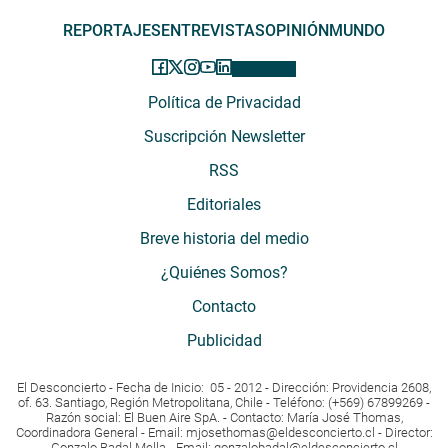
REPORTAJES
ENTREVISTAS
OPINIÓN
MUNDO
Política de Privacidad
Suscripción Newsletter
RSS
Editoriales
Breve historia del medio
¿Quiénes Somos?
Contacto
Publicidad
El Desconcierto - Fecha de Inicio: 05 - 2012 - Dirección: Providencia 2608,
of. 63. Santiago, Región Metropolitana, Chile - Teléfono: (+569) 67899269 -
Razón social: El Buen Aire SpA. - Contacto: María José Thomas,
Coordinadora General - Email:
mjosethomas@eldesconcierto.cl
- Director:
Gonzalo Badal Mella - Email:
gonzalobadal@eldesconcierto.cl