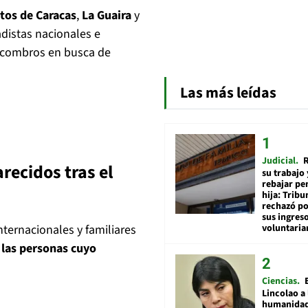
ntos de
Caracas
,
La Guaira
y
distas nacionales e
scombros en busca de
Las más leídas
Judicial
R
recidos tras el
su trabajo 
rebajar pe
hija: Tribu
rechazó po
sus ingres
voluntari
ternacionales y familiares
e las personas cuyo
Ciencias
Lincolao a 
humanidad