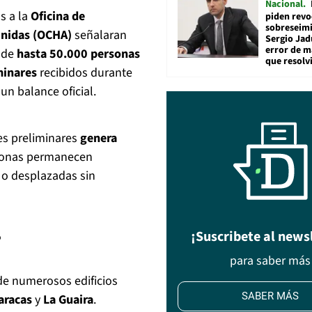
Nacional
s a la
Oficina de
piden revo
sobreseimi
Unidas (OCHA)
señalaran
Sergio Jad
error de m
 de
hasta 50.000 personas
que resolv
minares
recibidos durante
un balance oficial.
nes preliminares
genera
sonas permanecen
 o desplazadas sin
¡Suscribete al news
?
para saber más
de numerosos edificios
SABER MÁS
aracas
y
La Guaira
.