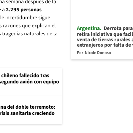
na semana después de la
e a
2.295 personas
de incertidumbre sigue
s razones que explican el
Argentina
Derrota para
 tragedias naturales de la
retira iniciativa que faci
venta de tierras rurales 
extranjeros por falta de
Por
Nicole Donoso
chileno fallecido tras
 segundo avión con equipo
na del doble terremoto:
crisis sanitaria creciendo