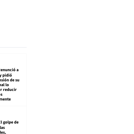
enunció a
y pidió
nsión de su
nal lo
r reducir
os
amente
El golpe de
las
es,