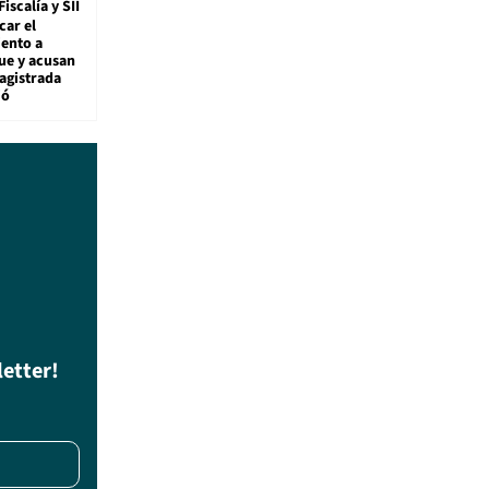
Fiscalía y SII
car el
ento a
ue y acusan
agistrada
ió
letter!