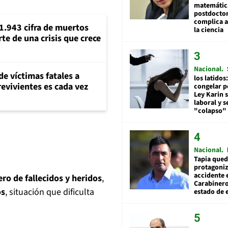
matemátic
postdocto
complica 
1.943 cifra de muertos
la ciencia
e de una crisis que crece
Nacional
de víctimas fatales a
los latidos
evivientes es cada vez
congelar p
Ley Karin 
laboral y s
"colapso" 
Nacional
Tapia qued
protagoniz
accidente 
o de fallecidos y heridos
,
Carabiner
os
, situación que dificulta
estado de 