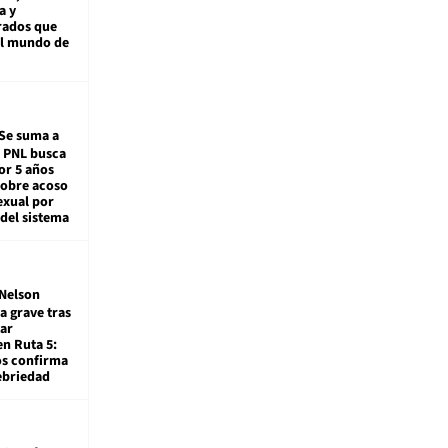
a y
rados que
al mundo de
Se suma a
: PNL busca
or 5 años
sobre acoso
exual por
del sistema
Nelson
a grave tras
ar
en Ruta 5:
os confirma
ebriedad