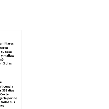
amiliares
cceso
 su casa
 y mallas:
enó
en 3 días
e
 licencia
r 338 días
 Corte
arla por no
 todos sus
tes