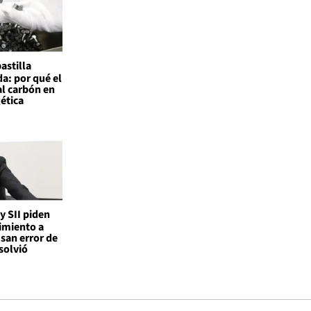
astilla
a: por qué el
al carbón en
gética
 y SII piden
imiento a
san error de
solvió