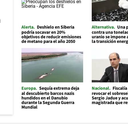
Alerta
Deshielo en Siberia
Alternativa
Una p
podría socavar en 20%
contra una tonelad
objetivos de reducir emisiones
uranio se impone 
de metano para el año 2050
la transición ener
Europa
Sequía extrema deja
Nacional
Fiscalía
al descubierto barcos nazis
revocar el sobrese
hundidos en el Danubio
Sergio Jadue y acu
durante la Segunda Guerra
magistrada que re
Mundial