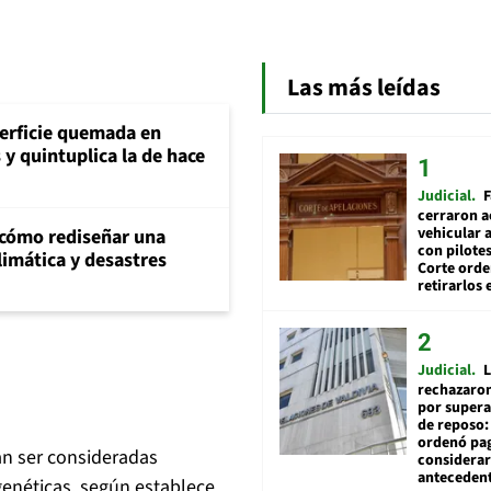
Las más leídas
perficie quemada en
y quintuplica la de hace
Judicial
F
cerraron a
vehicular a
 cómo rediseñar una
con pilotes
climática y desastres
Corte ord
retirarlos 
Judicial
L
rechazaron
por supera
de reposo:
ordenó pag
an ser consideradas
considerar
anteceden
genéticas, según establece