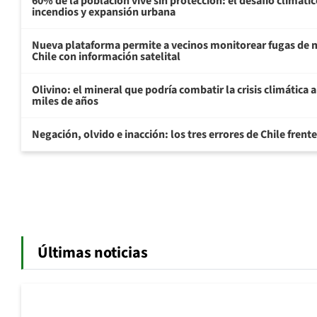
60% de la población vive sin protección: el desafío climátic
incendios y expansión urbana
Nueva plataforma permite a vecinos monitorear fugas de 
Chile con información satelital
Olivino: el mineral que podría combatir la crisis climática 
miles de años
Negación, olvido e inacción: los tres errores de Chile frente
Últimas noticias