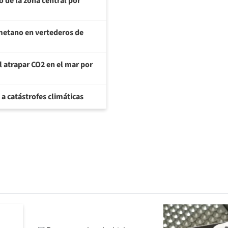
o de la zona central por
metano en vertederos de
al atrapar CO2 en el mar por
 a catástrofes climáticas