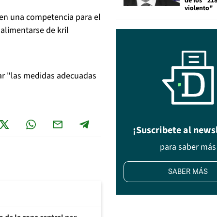
de los "21
violento"
 en una competencia para el
alimentarse de kril
mar "las medidas adecuadas
¡Suscribete al news
para saber más
SABER MÁS