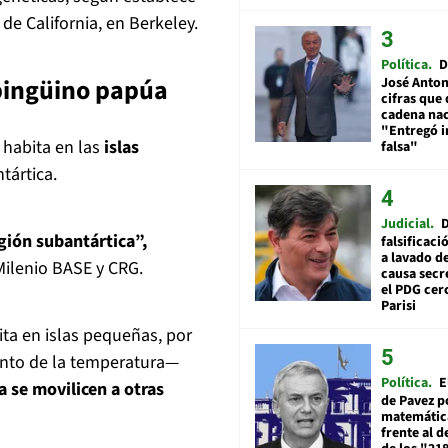
de California, en Berkeley.
Política
D
 pingüino papúa
José Anton
cifras que 
cadena nac
"Entregó 
 habita en las
islas
falsa"
tártica.
Judicial
gión subantártica”,
falsificaci
a lavado de
Milenio BASE y CRG.
causa secr
el PDG cer
Parisi
ita en islas pequeñas, por
to de la temperatura—
Política
E
 se movilicen a otras
de Pavez po
matemática
frente al 