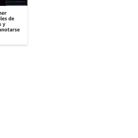
ner
les de
 y
anotarse