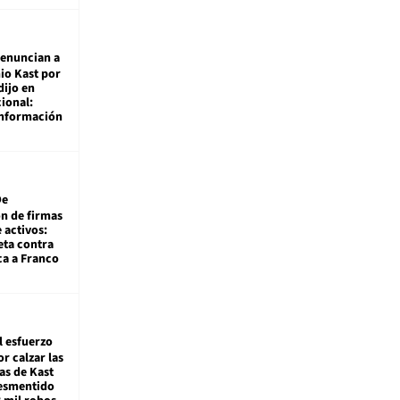
enuncian a
io Kast por
dijo en
ional:
información
De
ón de firmas
 activos:
eta contra
ca a Franco
l esfuerzo
r calzar las
s de Kast
desmentido