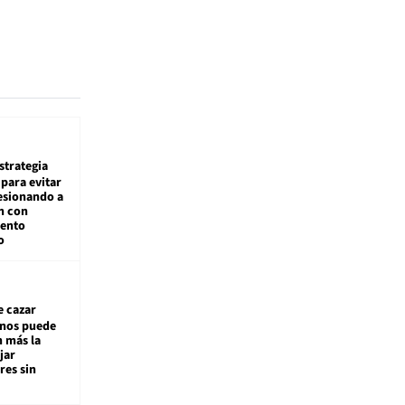
estrategia
para evitar
esionando a
n con
iento
o
e cazar
inos puede
n más la
jar
es sin