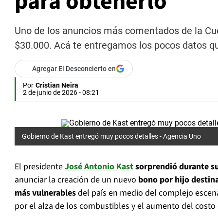
para obtenerlo
Uno de los anuncios más comentados de la Cuen
$30.000. Acá te entregamos los pocos datos qu
Agregar El Desconcierto en
Por
Cristian Neira
2 de junio de 2026 - 08:21
Gobierno de Kast entregó muy pocos detalles -
Agencia Uno
El presidente
José Antonio Kast
sorprendió durante su
anunciar la creación de un nuevo
bono por hijo destina
más vulnerables
del país en medio del complejo esce
por el alza de los combustibles y el aumento del costo 