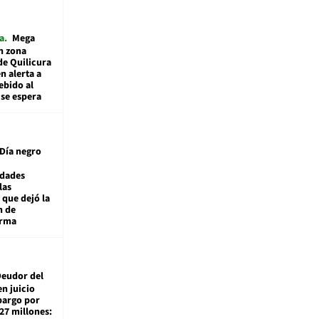
a
Mega
n zona
de Quilicura
n alerta a
ebido al
 se espera
Día negro
idades
las
 que dejó la
n de
orma
eudor del
en juicio
bargo por
27 millones: