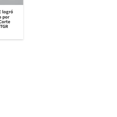
E logró
o por
Corte
 TGR