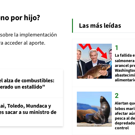
ono por hijo?
Las más leídas
sobre la implementación
ra acceder al aporte.
La fallida 
salmonera 
arancel pr
Washingto
abastecim
el alza de combustibles:
alimentari
erado un estallido"
Alertan qu
ai, Toledo, Mundaca y
lobos mar
es sacar a su ministro de
afectar aú
pesca al de
depredador
control