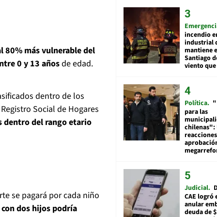
Emergenci
incendio e
industrial 
al 80% más vulnerable del
mantiene e
Santiago d
entre 0 y 13 años
de edad.
viento que
asificados dentro de los
Política
"
 Registro Social de Hogares
para las
municipal
dentro del rango etario
chilenas": 
reacciones
aprobació
megarref
Judicial
D
rte se pagará por cada niño
CAE logró 
anular em
 con dos hijos podría
deuda de $