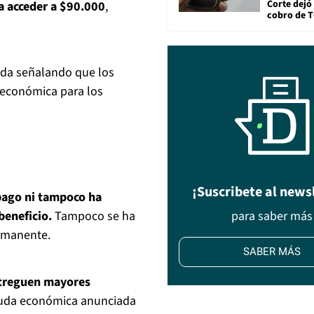
Corte dejó 
ía acceder a $90.000
,
cobro de 
dida señalando que los
 económica para los
¡Suscribete al news
pago ni tampoco ha
beneficio.
Tampoco se ha
para saber más
ermanente.
SABER MÁS
treguen mayores
yuda económica anunciada