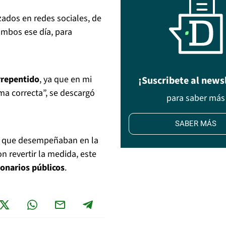
izados en redes sociales, de
ambos ese día, para
rrepentido
, ya que en mi
¡Suscribete al news
a correcta”, se descargó
para saber más
SABER MÁS
o
que desempeñaban en la
n revertir la medida, este
ionarios públicos
.