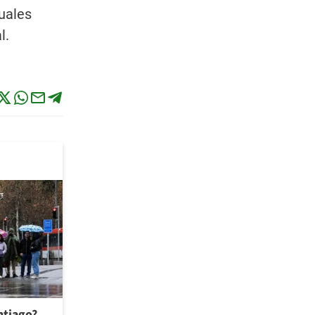
xuales
l.
antiago?