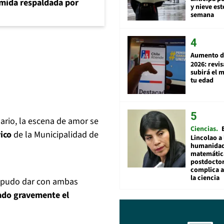
umida respaldada por
y nieve est
semana
Aumento d
2026: revi
subirá el 
tu edad
ario, la escena de amor se
Ciencias
vico
de la Municipalidad de
Lincolao a 
humanidad
matemátic
postdocto
complica 
la ciencia
e pudo dar con ambas
ado gravemente el