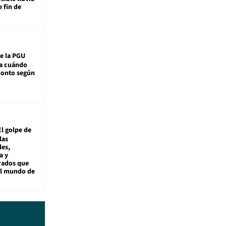
e fin de
e la PGU
sa cuándo
monto según
El golpe de
las
es,
a y
rados que
al mundo de