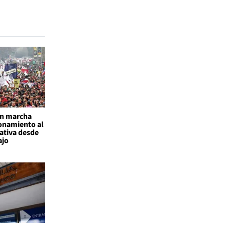
an marcha
onamiento al
ativa desde
ajo