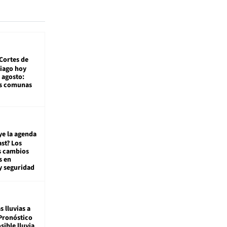
Cortes de
tiago hoy
 agosto:
as comunas
ye la agenda
st? Los
s cambios
s en
y seguridad
s lluvias a
Pronóstico
sible lluvia