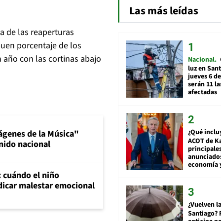
Las más leídas
a de las reaperturas
buen porcentaje de los
año con las cortinas abajo
Nacional
luz en San
jueves 6 de
serán 11 l
afectadas
¿Qué inclu
ágenes de la Música"
ACOT de Ka
nido nacional
principale
anunciado
economía 
: cuándo el niño
dicar malestar emocional
¿Vuelven la
Santiago? 