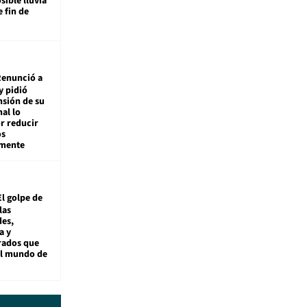
sible lluvia
e fin de
enunció a
y pidió
nsión de su
nal lo
r reducir
os
amente
El golpe de
las
es,
a y
rados que
al mundo de