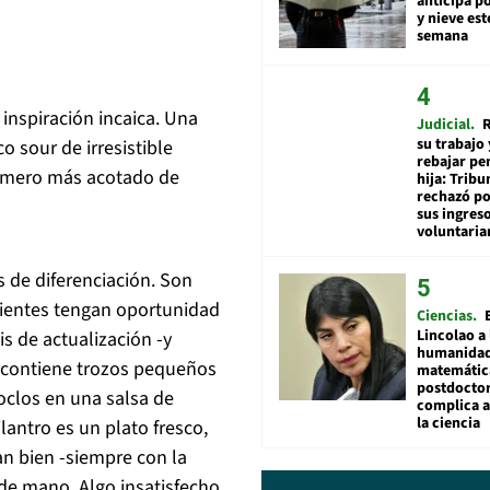
anticipa po
y nieve est
semana
n inspiración incaica. Una
Judicial
R
su trabajo 
co sour de irresistible
rebajar pe
 número más acotado de
hija: Tribu
rechazó po
sus ingres
voluntari
 de diferenciación. Son
lientes tengan oportunidad
Ciencias
Lincolao a 
is de actualización -y
humanidad
 contiene trozos pequeños
matemátic
postdocto
oclos en una salsa de
complica 
la ciencia
lantro es un plato fresco,
an bien -siempre con la
 de mano. Algo insatisfecho