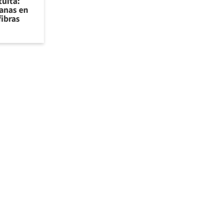
tuita:
sanas en
fibras