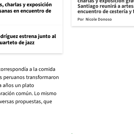
charlas y exposición gra
s, charlas y exposición
Santiago reunirá a arte
esanas en encuentro de
encuentro de cestería y 
Por
Nicole Donoso
dríguez estrena junto al
uarteto de jazz
 correspondía a la comida
nes peruanos transformaron
ta años un plato
paración común. Lo mismo
iversas propuestas, que