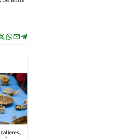
 de autor
talleres,