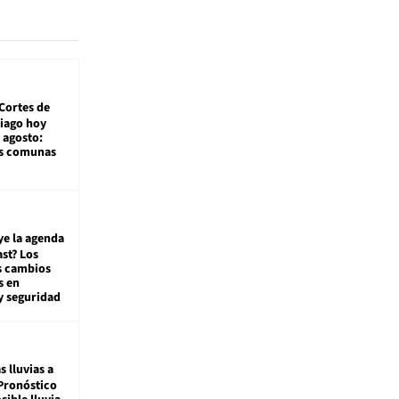
Cortes de
tiago hoy
 agosto:
as comunas
ye la agenda
st? Los
s cambios
s en
y seguridad
s lluvias a
Pronóstico