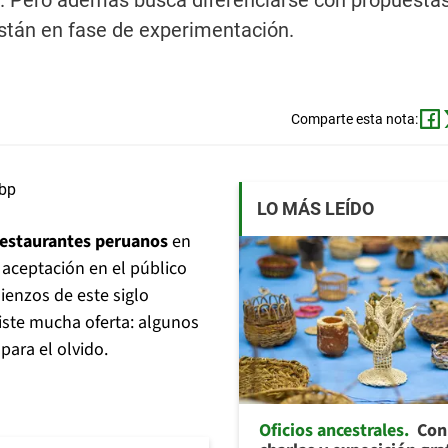
ís. Pero además busca diferenciarse con propuestas
 están en fase de experimentación.
Comparte esta nota:
LO MÁS LEÍDO
restaurantes peruanos
en
aceptación en el público
ienzos de este siglo
iste mucha oferta: algunos
para el olvido.
Oficios ancestrales
Con 