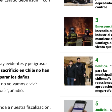
el Estado debe asumir con
depredador
control
Emergenci
incendio e
industrial 
mantiene e
Santiago d
viento que
ay evidentes y peligrosos
Política
"
sacrificio en Chile no han
para las
municipal
parar los daños
chilenas": 
reacciones
no volvamos a vivir
aprobació
aís”, añadió.
megarref
da a nuestra fiscalización,
Judicial
D