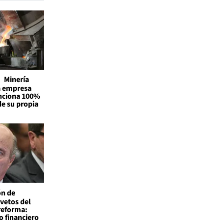
Minería
la empresa
unciona 100%
de su propia
ón de
vetos del
reforma:
o financiero