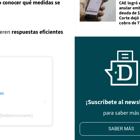
 conocer qué medidas se
CAE logró 
anular em
deuda de $
Corte dejó 
cobro de 
ieren
respuestas eficientes
am
¡Suscribete al news
para saber más
@eldesconcierto)
SABER MÁS