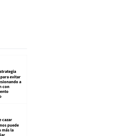
estrategia
para evitar
esionando a
n con
iento
o
e cazar
inos puede
n más la
jar