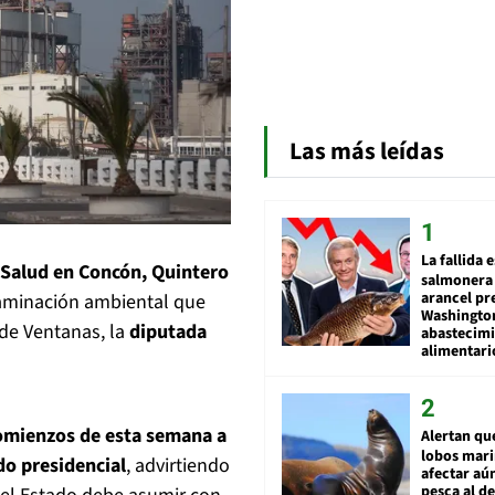
Las más leídas
La fallida 
 Salud en Concón, Quintero
salmonera 
arancel pr
taminación ambiental que
Washingto
 de Ventanas, la
diputada
abastecim
alimentari
comienzos de esta semana a
Alertan qu
lobos mar
do presidencial
, advirtiendo
afectar aú
pesca al de