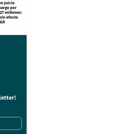
en juicio
bargo por
27 millones:
sin efecto
TGR
letter!