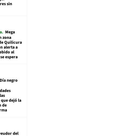
es sin
a
Mega
n zona
de Quilicura
n alerta a
ebido al
 se espera
Día negro
idades
las
 que dejó la
n de
orma
eudor del