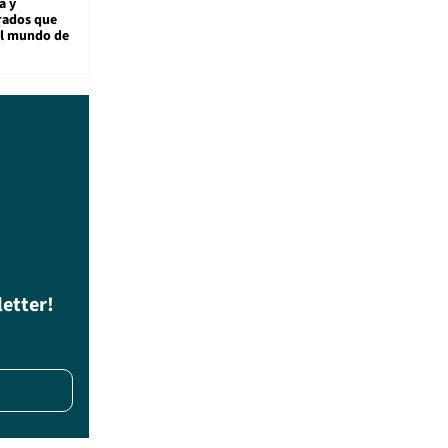
a y
rados que
al mundo de
letter!