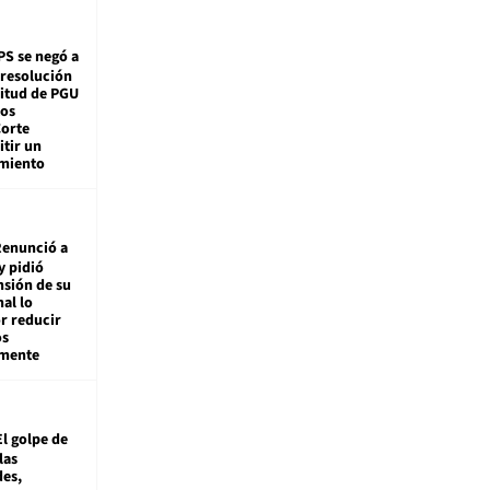
PS se negó a
 resolución
citud de PGU
tos
Corte
tir un
miento
enunció a
y pidió
nsión de su
nal lo
r reducir
os
amente
El golpe de
las
es,