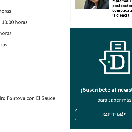
matemátic
postdocto
horas
complica 
la ciencia
s 18:00 horas
horas
oras
¡Suscribete al news
edro Fontova con El Sauce
para saber más
SABER MÁS