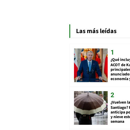
Las más leídas
¿Qué inclu
ACOT de Ka
principale
anunciado
economía 
¿Vuelven la
Santiago? 
anticipa po
y nieve est
semana