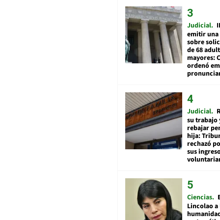
Judicial
I
emitir una
sobre soli
de 68 adul
mayores: 
ordenó emi
pronuncia
Judicial
R
su trabajo 
rebajar pe
hija: Tribu
rechazó po
sus ingres
voluntari
Ciencias
Lincolao a 
humanidad