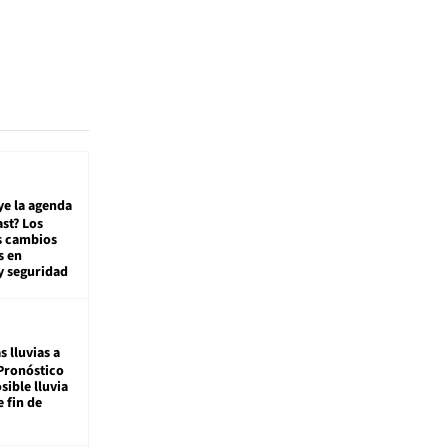
ye la agenda
st? Los
s cambios
s en
y seguridad
s lluvias a
Pronóstico
sible lluvia
e fin de