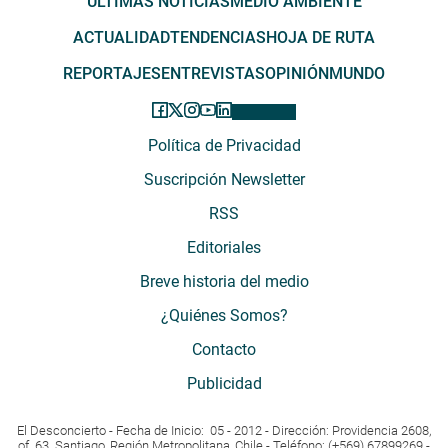
ÚLTIMAS NOTICIAS
MEDIO AMBIENTE
ACTUALIDAD
TENDENCIAS
HOJA DE RUTA
REPORTAJES
ENTREVISTAS
OPINIÓN
MUNDO
Política de Privacidad
Suscripción Newsletter
RSS
Editoriales
Breve historia del medio
¿Quiénes Somos?
Contacto
Publicidad
El Desconcierto - Fecha de Inicio: 05 - 2012 - Dirección: Providencia 2608,
of. 63. Santiago, Región Metropolitana, Chile - Teléfono: (+569) 67899269 -