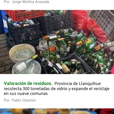
Por
Jorge Molina Araneda
Provincia de Llanquihue
Valoración de residuos
recolecta 300 toneladas de vidrio y expande el reciclaje
en sus nueve comunas
Por
Pablo Oyarzún