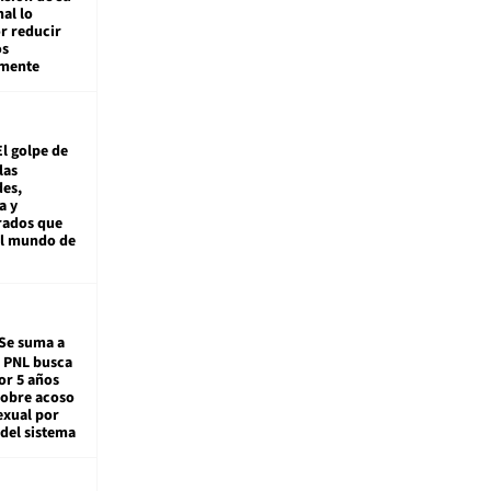
nal lo
r reducir
os
amente
El golpe de
las
es,
a y
rados que
al mundo de
Se suma a
: PNL busca
or 5 años
sobre acoso
exual por
del sistema