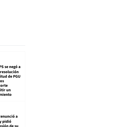
PS se negó a
 resolución
citud de PGU
tos
Corte
tir un
miento
enunció a
y pidió
nsión de su