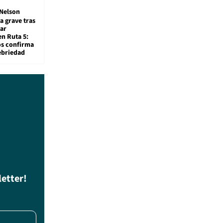
Nelson
a grave tras
ar
en Ruta 5:
os confirma
ebriedad
letter!