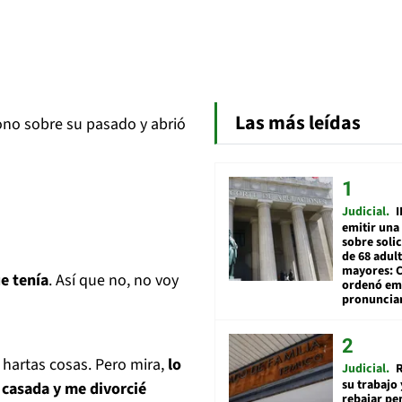
Las más leídas
ono sobre su pasado y abrió
Judicial
I
emitir una
sobre soli
de 68 adul
mayores: 
e tenía
. Así que no, no voy
ordenó emi
pronuncia
 hartas cosas. Pero mira,
lo
Judicial
R
su trabajo 
casada y me divorcié
rebajar pe