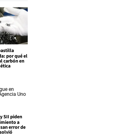
astilla
a: por qué el
al carbón en
gética
 y SII piden
imiento a
san error de
solvió