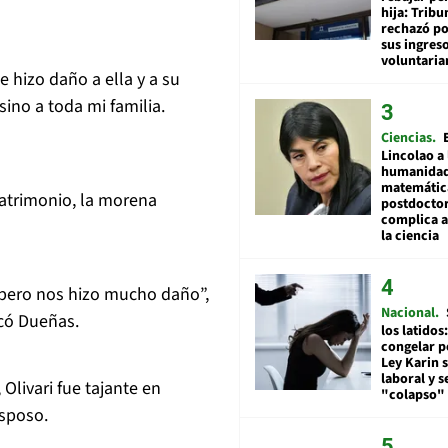
hija: Tribu
rechazó po
sus ingres
voluntari
 hizo daño a ella y a su
ino a toda mi familia.
Ciencias
Lincolao a 
humanidad
matemátic
atrimonio, la morena
postdocto
complica 
la ciencia
 pero nos hizo mucho daño”,
Nacional
ocó Dueñas.
los latidos
congelar p
Ley Karin 
laboral y s
livari fue tajante en
"colapso" 
esposo.