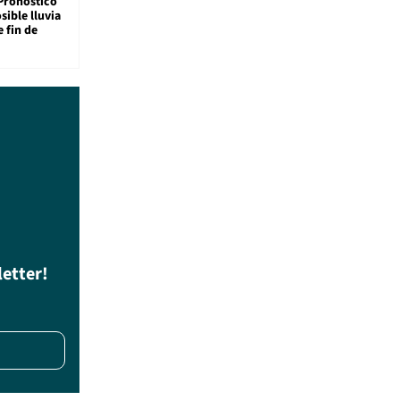
Pronóstico
sible lluvia
e fin de
letter!