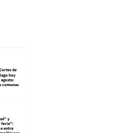
Cortes de
tiago hoy
 agosto:
as comunas
al" y
 feria":
ce entre