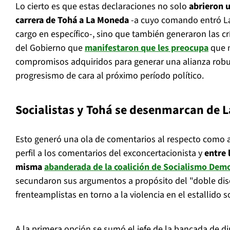
Lo cierto es que estas declaraciones no solo
abrieron u
carrera de Tohá a La Moneda
-a cuyo comando entró L
cargo en específico-, sino que también generaron las crí
del Gobierno que
manifestaron que les preocupa
que n
compromisos adquiridos para generar una alianza robu
progresismo de cara al próximo período político.
Socialistas y Tohá se desenmarcan de 
Esto generó una ola de comentarios al respecto como a
perfil a los comentarios del exconcertacionista y
entre 
misma
abanderada de la coalición de Socialismo Demo
secundaron sus argumentos a propósito del "doble dis
frenteamplistas en torno a la violencia en el estallido s
A la primera opción se sumó el jefe de la bancada de d