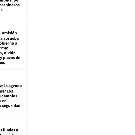
mpillai por
carabineros
os
Comisión
da aprueba
gobierno a
rma:
, olvido
y plazos de
mes
ye la agenda
st? Los
s cambios
s en
y seguridad
s lluvias a