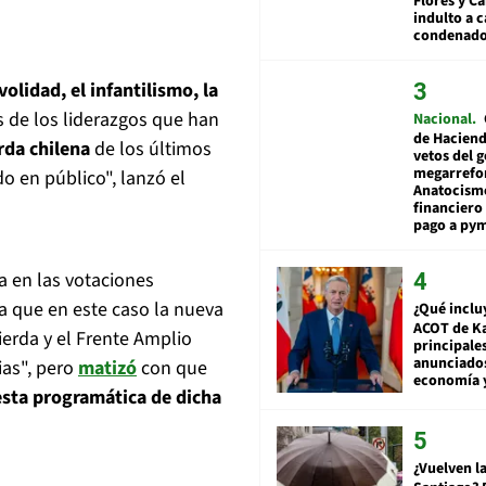
Flores y Ca
indulto a 
condenad
ivolidad, el infantilismo, la
de los liderazgos que han
Nacional
de Hacien
rda chilena
de los últimos
vetos del 
megarrefo
o en público", lanzó el
Anatocismo
financiero 
pago a py
 en las votaciones
a que en este caso la nueva
¿Qué inclu
ACOT de Ka
erda y el Frente Amplio
principale
anunciado
ias", pero
matizó
con que
economía 
sta programática de dicha
¿Vuelven la