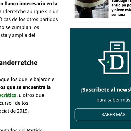
Santiago? 
n flanco innecesario en la
anticipa po
y nieve est
anderretche aunque sin un
semana
ticas de los otros partidos
o se cumplan los
sta y amplia del
Landerretche
quellos que le bajaron el
los que se encuentra la
¡Suscribete al news
crático
, u otros que
para saber más
curso" de los
ocial de 2019.
SABER MÁS
iputados del Partido