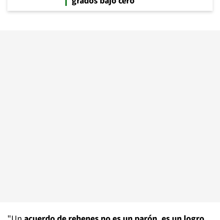
grados bajo cero
"Un
acuerdo de rehenes no es un parón, es un logro
.