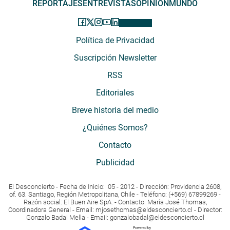
REPORTAJES
ENTREVISTAS
OPINIÓN
MUNDO
Política de Privacidad
Suscripción Newsletter
RSS
Editoriales
Breve historia del medio
¿Quiénes Somos?
Contacto
Publicidad
El Desconcierto - Fecha de Inicio: 05 - 2012 - Dirección: Providencia 2608,
of. 63. Santiago, Región Metropolitana, Chile - Teléfono: (+569) 67899269 -
Razón social: El Buen Aire SpA. - Contacto: María José Thomas,
Coordinadora General - Email:
mjosethomas@eldesconcierto.cl
- Director:
Gonzalo Badal Mella - Email:
gonzalobadal@eldesconcierto.cl