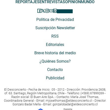
REPORTAJES
ENTREVISTAS
OPINIÓN
MUNDO
Política de Privacidad
Suscripción Newsletter
RSS
Editoriales
Breve historia del medio
¿Quiénes Somos?
Contacto
Publicidad
El Desconcierto - Fecha de Inicio: 05 - 2012 - Dirección: Providencia 2608,
of. 63. Santiago, Región Metropolitana, Chile - Teléfono: (+569) 67899269 -
Razón social: El Buen Aire SpA. - Contacto: María José Thomas,
Coordinadora General - Email:
mjosethomas@eldesconcierto.cl
- Director:
Gonzalo Badal Mella - Email:
gonzalobadal@eldesconcierto.cl