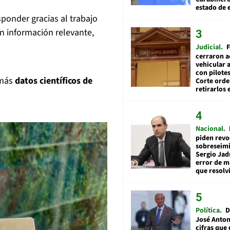
estado de 
ponder gracias al trabajo
on información relevante,
Judicial
F
cerraron a
vehicular a
con pilotes
emás
datos científicos de
Corte ord
retirarlos 
Nacional
piden revo
sobreseimi
Sergio Jad
error de m
que resolv
Política
D
José Anton
cifras que 