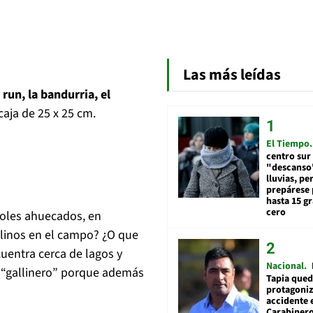
Las más leídas
 run, la bandurria, el
aja de 25 x 25 cm.
El Tiempo
centro sur
"descanso"
lluvias, pe
prepárese p
hasta 15 g
cero
boles ahuecados, en
molinos en el campo? ¿O que
uentra cerca de lagos y
Nacional
a “gallinero” porque además
Tapia qued
protagoniz
accidente 
Carabiner