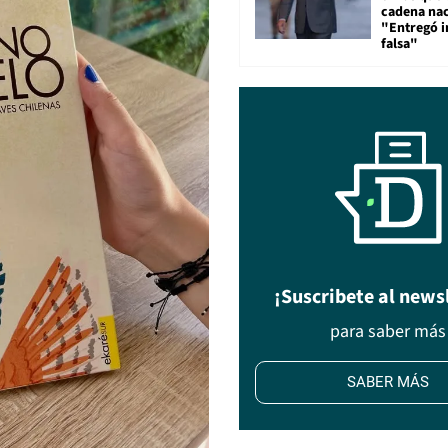
cadena nac
"Entregó 
falsa"
¡Suscribete al news
para saber más
SABER MÁS