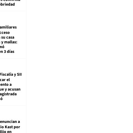
ebriedad
amiliares
cceso
 su casa
 y mallas:
enó
en 3 días
Fiscalía y SII
car el
ento a
ue y acusan
agistrada
ió
enuncian a
io Kast por
dijo en