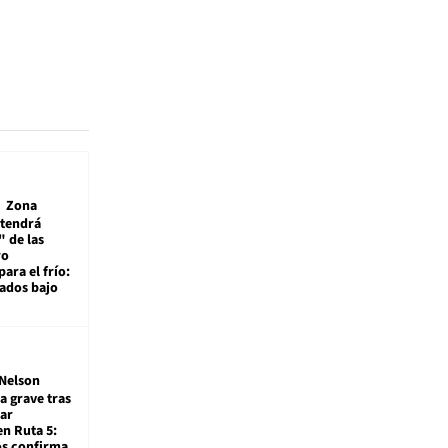
Zona
 tendrá
 de las
ro
ara el frío:
rados bajo
Nelson
a grave tras
ar
en Ruta 5:
os confirma