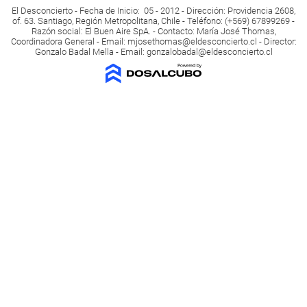
El Desconcierto - Fecha de Inicio: 05 - 2012 - Dirección: Providencia 2608,
of. 63. Santiago, Región Metropolitana, Chile - Teléfono: (+569) 67899269 -
Razón social: El Buen Aire SpA. - Contacto: María José Thomas,
Coordinadora General - Email:
mjosethomas@eldesconcierto.cl
- Director:
Gonzalo Badal Mella - Email:
gonzalobadal@eldesconcierto.cl