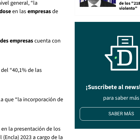
ivel general, “la
de los "21
violento"
dose
en las
empresas
de
des empresas
cuenta con
 del “40,1% de las
¡Suscribete al news
para saber más
ela que “la incorporación de
SABER MÁS
o en la presentación de los
 (Encla) 2023 a cargo de la