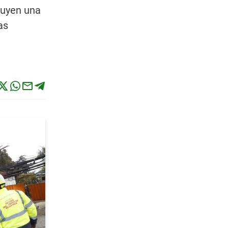
tuyen una
as