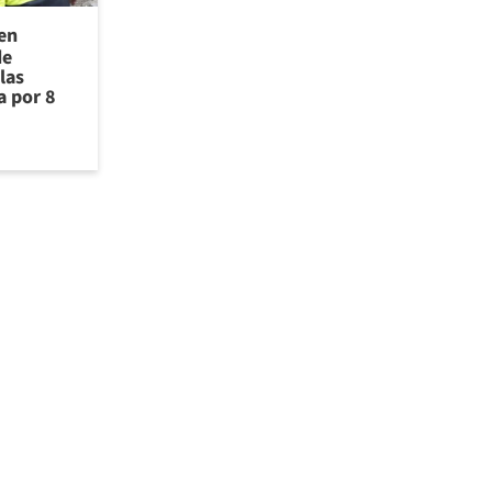
 en
de
las
a por 8