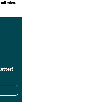
8 mil robos
letter!