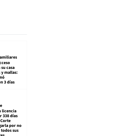
amiliares
cceso
 su casa
 y mallas:
enó
en 3 días
e
 licencia
r 338 días
 Corte
arla por no
 todos sus
tes