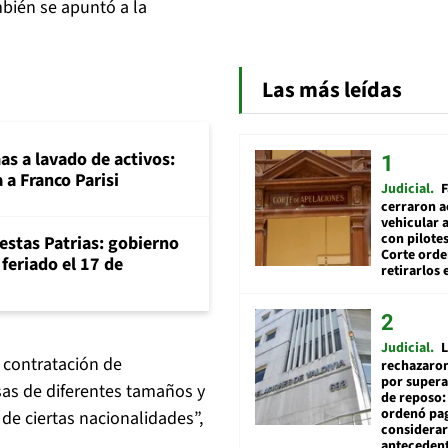
mbién se apuntó a la
Las más leídas
mas a lavado de activos:
 a Franco Parisi
Judicial
F
cerraron a
vehicular a
con pilotes
iestas Patrias: gobierno
Corte ord
feriado el 17 de
retirarlos 
Judicial
L
 contratación de
rechazaron
por supera
sas de diferentes tamaños y
de reposo:
ordenó pag
de ciertas nacionalidades”,
considerar
anteceden