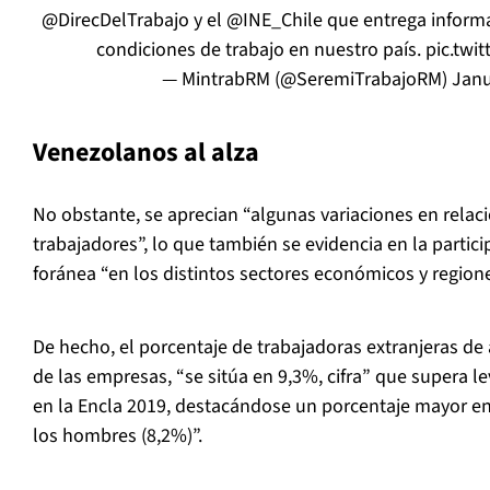
@DirecDelTrabajo
y el
@INE_Chile
que entrega informa
condiciones de trabajo en nuestro país.
pic.twi
— MintrabRM (@SeremiTrabajoRM)
Janu
Venezolanos al alza
No obstante, se aprecian “algunas variaciones en relaci
trabajadores”, lo que también se evidencia en la partic
foránea “en los distintos sectores económicos y regione
De hecho, el porcentaje de trabajadoras extranjeras de 
de las empresas, “se sitúa en 9,3%, cifra” que supera 
en la Encla 2019, destacándose un porcentaje mayor en
los hombres (8,2%)”.