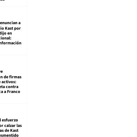
enuncian a
io Kast por
dijo en
ional:
información
De
ón de firmas
 activos:
eta contra
ca a Franco
l esfuerzo
r calzar las
s de Kast
desmentido