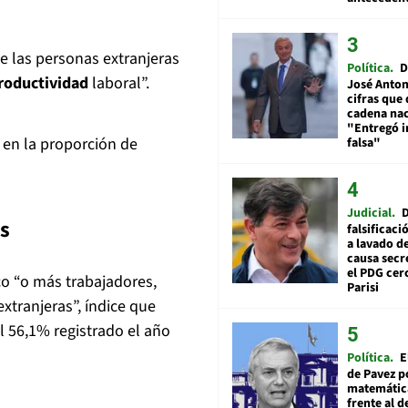
e las personas extranjeras
Política
D
roductividad
laboral”.
José Anton
cifras que 
cadena nac
"Entregó 
 en la proporción de
falsa"
Judicial
s
falsificaci
a lavado de
causa secr
el PDG cer
co “o más trabajadores,
Parisi
xtranjeras”, índice que
 56,1% registrado el año
Política
E
de Pavez po
matemática
frente al 