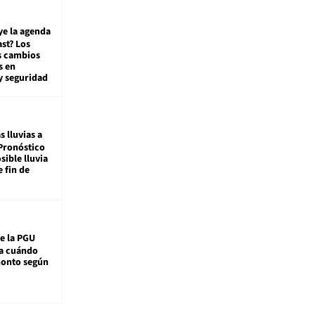
ye la agenda
st? Los
s cambios
s en
y seguridad
s lluvias a
Pronóstico
sible lluvia
e fin de
e la PGU
sa cuándo
monto según