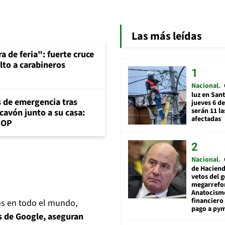
Las más leídas
a de feria": fuerte cruce
lto a carabineros
Nacional
luz en San
s de emergencia tras
jueves 6 de
serán 11 l
cavón junto a su casa:
afectadas
MOP
Nacional
de Hacien
vetos del 
megarrefo
Anatocismo
financiero 
s en todo el mundo,
pago a py
es de Google, aseguran