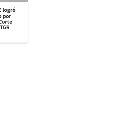
E logró
o por
Corte
 TGR