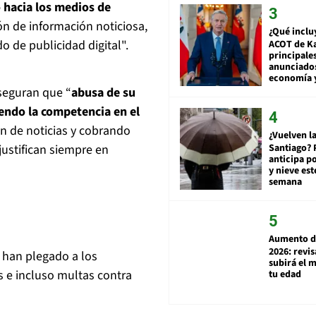
 hacia los medios de
ión de información noticiosa,
¿Qué inclu
o de publicidad digital".
ACOT de Ka
principale
anunciado
economía 
seguran que “
abusa de su
endo la competencia en el
ón de noticias y cobrando
¿Vuelven la
Santiago? 
justifican siempre en
anticipa po
y nieve est
semana
Aumento d
2026: revi
 han plegado a los
subirá el 
es e incluso multas contra
tu edad