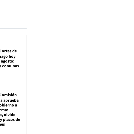
Cortes de
tiago hoy
 agosto:
as comunas
Comisión
da aprueba
gobierno a
rma:
, olvido
y plazos de
mes