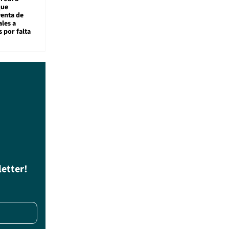
que
venta de
ales a
 por falta
letter!