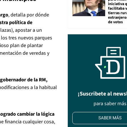
iniciativa 
facilitaba 
tierras rur
argo
, detalla por dónde
extranjeros
tra política de
de votos
lazas), apostar a un
 los tres nuevos parques
ioso plan de plantar
imentación de veredas y
 gobernador de la RM,
dificaciones a la habitual
¡Suscribete al news
para saber más
ogrado cambiar la lógica
SABER MÁS
e financia cualquier cosa,