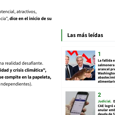
encial, atractivos,
cia",
dice en el inicio de su
Las más leídas
La fallida 
na realidad desafiante.
salmonera 
arancel pr
ad y crisis climática",
Washingto
ue compite en la papeleta,
abastecim
alimentari
Independientes).
Judicial
D
CAE logró 
anular em
deuda de $