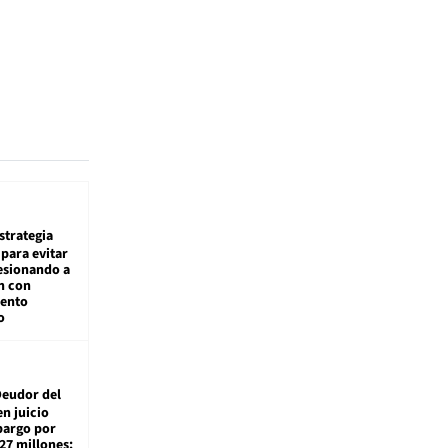
estrategia
para evitar
esionando a
n con
iento
o
eudor del
en juicio
bargo por
27 millones: