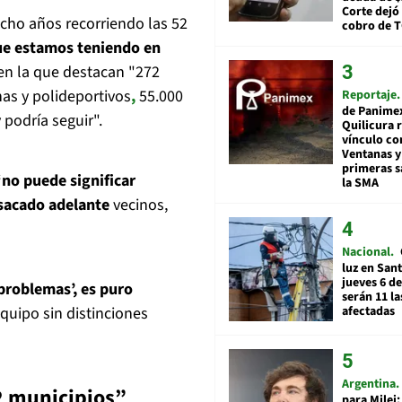
Corte dejó 
ocho años recorriendo las 52
cobro de 
ue estamos teniendo en
en la que destacan "272
as y polideportivos
,
55.000
Reportaje
de Panime
podría seguir".
Quilicura 
vínculo co
Ventanas y
primeras s
“no puede significar
la SMA
sacado adelante
vecinos,
Nacional
luz en San
jueves 6 de
 problemas’, es puro
serán 11 l
quipo sin distinciones
afectadas
Argentina
2 municipios”
para Milei: