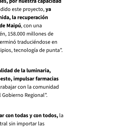
nes, por nuestra capacidad
ido este proyecto,
ya
nida, la recuperación
o de Maipú
, con una
én, 158.000 millones de
 terminó traduciéndose en
pios, tecnología de punta”.
lidad de la luminaria,
uesto, impulsar farmacias
trabajar con la comunidad
l Gobierno Regional”.
r con todas y con todos,
la
ral sin importar las