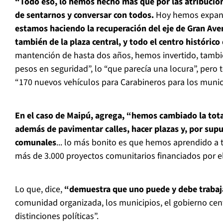
“Todo eso, lo hemos hecho más que por las atribucio
de sentarnos y conversar con todos.
Hoy hemos expand
estamos haciendo la recuperación del eje de Gran Ave
también de la plaza central, y todo el centro históric
mantención de hasta dos años, hemos invertido, tambi
pesos en seguridad”, lo “que parecía una locura”, pero
“170 nuevos vehículos para Carabineros para los munici
En el caso de Maipú, agrega, “hemos cambiado la tota
además de pavimentar calles, hacer plazas y, por sup
comunales
... lo más bonito es que hemos aprendido a 
más de 3.000 proyectos comunitarios financiados por e
Lo que, dice,
“demuestra que uno puede y debe trabaja
comunidad organizada, los municipios, el gobierno cent
distinciones políticas”.