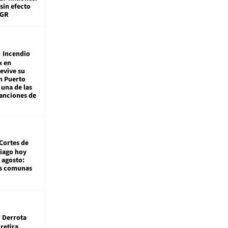
sin efecto
TGR
Incendio
x en
revive su
n Puerto
 una de las
anciones de
Cortes de
tiago hoy
 agosto:
as comunas
Derrota
 retira