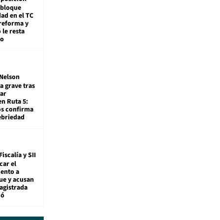
 bloque
dad en el TC
reforma y
 le resta
mo
Nelson
a grave tras
ar
en Ruta 5:
os confirma
ebriedad
Fiscalía y SII
car el
ento a
ue y acusan
agistrada
ió