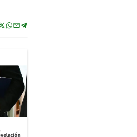
l
evelación