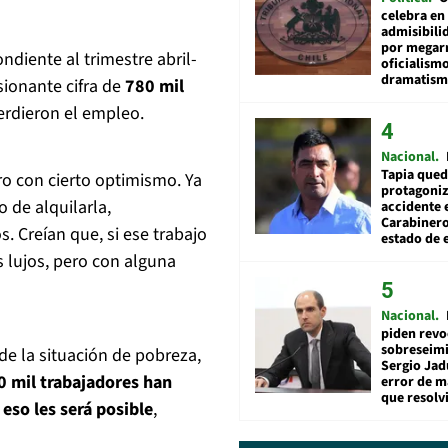
celebra en
admisibili
por megar
ndiente al trimestre abril-
oficialismo
dramatis
sionante cifra de
780 mil
erdieron el empleo.
Nacional
Tapia qued
ro con cierto optimismo. Ya
protagoniz
 de alquilarla,
accidente 
Carabiner
 Creían que, si ese trabajo
estado de 
s lujos, pero con alguna
Nacional
piden revo
sobreseimi
de la situación de pobreza,
Sergio Jad
 mil trabajadores han
error de m
que resolv
eso les será posible
,