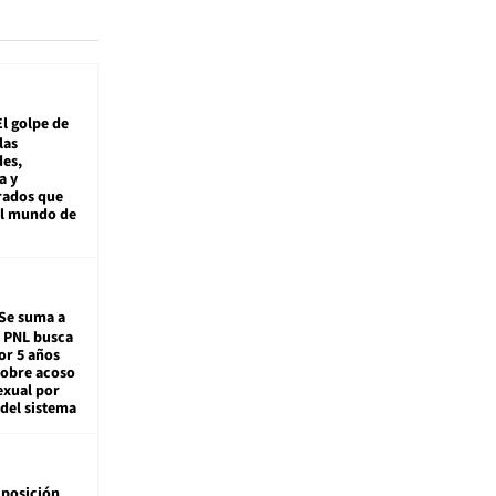
El golpe de
las
es,
a y
rados que
al mundo de
Se suma a
: PNL busca
or 5 años
sobre acoso
exual por
del sistema
posición