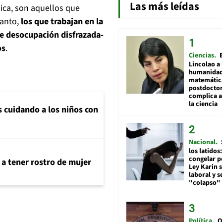
Las más leídas
ica, son aquellos que
anto,
los que trabajan en la
e desocupación disfrazada-
os
.
Ciencias
Lincolao a 
humanidad
matemátic
postdocto
complica 
la ciencia
s cuidando a los niños con
Nacional
los latidos
congelar p
 a tener rostro de mujer
Ley Karin 
laboral y s
"colapso" 
Política
O