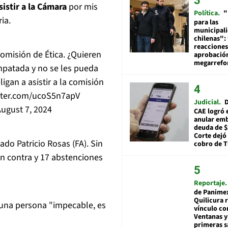
istir a la Cámara
por mis
Política
"
ia.
para las
municipal
chilenas": 
reacciones
misión de Ética. ¿Quieren
aprobació
megarref
patada y no se les pueda
gan a asistir a la comisión
itter.com/ucoS5n7apV
Judicial
D
ugust 7, 2024
CAE logró 
anular em
deuda de $
Corte dejó 
do Patricio Rosas (FA). Sin
cobro de 
en contra y 17 abstenciones
Reportaje
de Panime
Quilicura 
s una persona "impecable, es
vínculo co
Ventanas y
primeras s