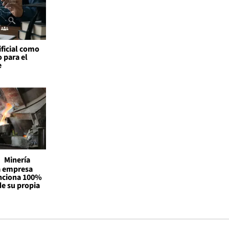
ificial como
o para el
e
Minería
la empresa
unciona 100%
de su propia