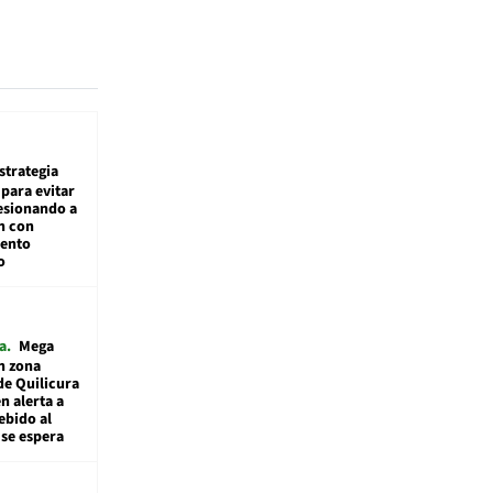
estrategia
para evitar
esionando a
n con
iento
o
a
Mega
n zona
de Quilicura
n alerta a
ebido al
 se espera