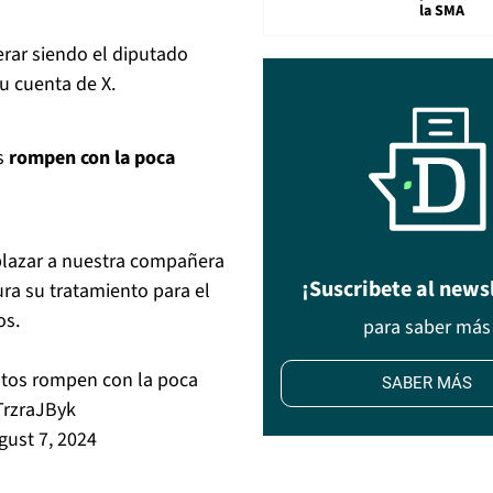
la SMA
erar siendo el diputado
su cuenta de X.
os
rompen con la poca
plazar a nuestra compañera
¡Suscribete al news
ra su tratamiento para el
os.
para saber más
estos rompen con la poca
SABER MÁS
TrzraJByk
gust 7, 2024