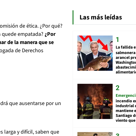
Las más leídas
omisión de ética. ¿Por qué?
ica quede empatada?
¿Por
nar de la manera que se
La fallida 
bogada de Derechos
salmonera 
arancel pr
Washingto
abastecim
alimentari
Emergenci
incendio e
ndrá que ausentarse por un
industrial 
mantiene e
Santiago d
viento que
larga y difícil, saben que