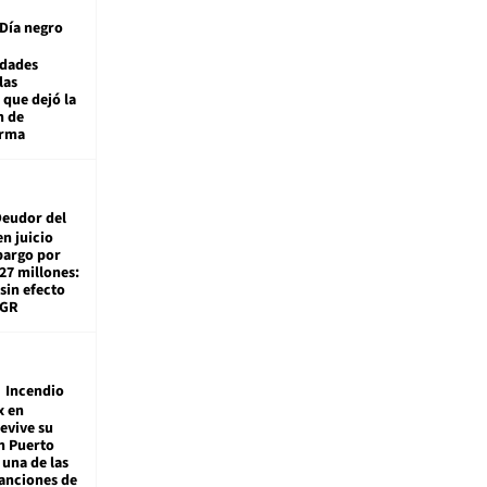
Día negro
idades
las
 que dejó la
n de
orma
eudor del
en juicio
bargo por
27 millones:
sin efecto
TGR
Incendio
x en
revive su
n Puerto
 una de las
anciones de