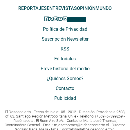
REPORTAJES
ENTREVISTAS
OPINIÓN
MUNDO
Política de Privacidad
Suscripción Newsletter
RSS
Editoriales
Breve historia del medio
¿Quiénes Somos?
Contacto
Publicidad
El Desconcierto - Fecha de Inicio: 05 - 2012 - Dirección: Providencia 2608,
of. 63. Santiago, Región Metropolitana, Chile - Teléfono: (+569) 67899269 -
Razón social: El Buen Aire SpA. - Contacto: María José Thomas,
Coordinadora General - Email:
mjosethomas@eldesconcierto.cl
- Director:
Gonzalo Badal Mella - Email:
gonzalobadal@eldesconcierto.cl