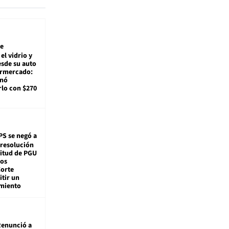
e
el vidrio y
sde su auto
ermercado:
enó
lo con $270
PS se negó a
 resolución
citud de PGU
tos
Corte
tir un
miento
enunció a