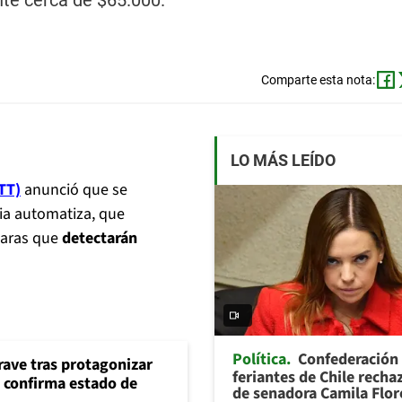
nte cerca de $65.000.
Comparte esta nota:
LO MÁS LEÍDO
TT)
anunció que se
ia automatiza, que
maras que
detectarán
Política
Confederación
rave tras protagonizar
feriantes de Chile recha
s confirma estado de
de senadora Camila Flor