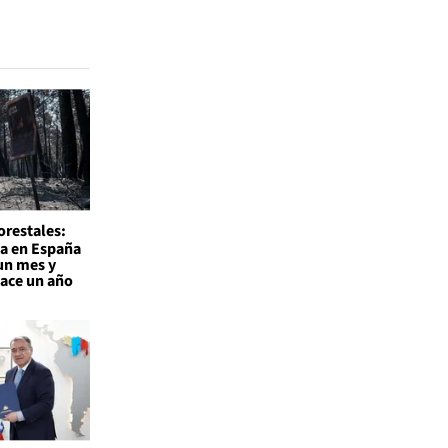
orestales:
a en España
un mes y
hace un año