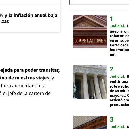
% y la inflación anual baja
lzas
Judicial
L
quebraron 
robaron de
en un sup
Corte ord
indemnizar
mil
ejada para poder transitar,
Judicial
I
ino de nuestros viajes,
y
emitir una
r hora aumentando la
sobre soli
de 68 adul
el jefe de la cartera de
mayores: 
ordenó emi
pronuncia
Judicial
R