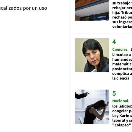
su trabajo 
iscalizados por un uso
rebajar pe
hija: Tribu
rechazó po
sus ingres
voluntari
Ciencias
Lincolao a 
humanidad
matemátic
postdocto
complica 
la ciencia
Nacional
los latidos
congelar p
Ley Karin 
laboral y s
"colapso" 