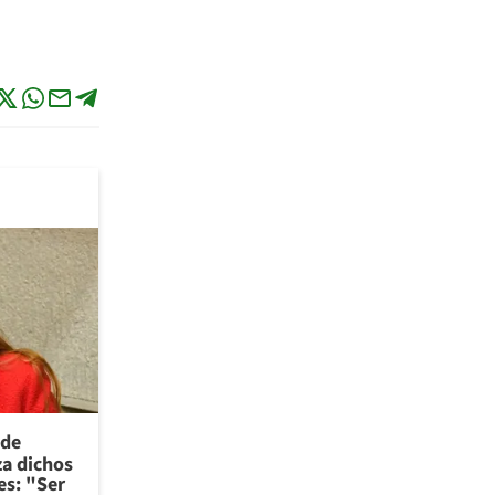
 de
za dichos
es: "Ser