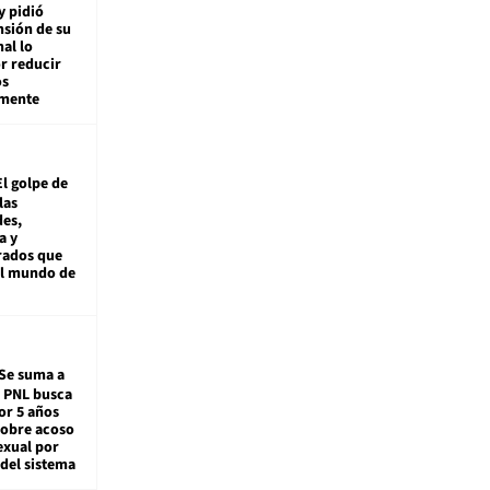
y pidió
nsión de su
nal lo
r reducir
os
amente
El golpe de
las
es,
a y
rados que
al mundo de
Se suma a
: PNL busca
or 5 años
sobre acoso
exual por
del sistema