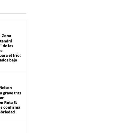
Zona
 tendrá
 de las
ro
ara el frío:
rados bajo
Nelson
a grave tras
ar
en Ruta 5:
os confirma
ebriedad