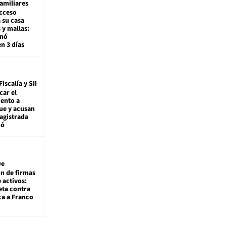
amiliares
cceso
 su casa
 y mallas:
enó
en 3 días
Fiscalía y SII
car el
ento a
ue y acusan
agistrada
ió
De
ón de firmas
 activos:
eta contra
ca a Franco