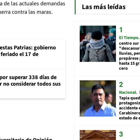
na de las actuales demandas
Las más leídas
uerra contra las maras.
El Tiempo
centro sur
iestas Patrias: gobierno
"descanso"
lluvias, pe
feriado el 17 de
prepárese p
hasta 15 g
cero
 por superar 338 días de
r no considerar todos sus
Nacional
Tapia qued
protagoniz
accidente 
Carabiner
estado de 