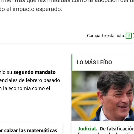
, mientras que las medidas como la adopción del bi
do el impacto esperado.
Comparte esta nota:
LO MÁS LEÍDO
nio su
segundo mandato
denciales de febrero pasado
con la economía como el
Judicial
De falsificació
or calzar las matemáticas