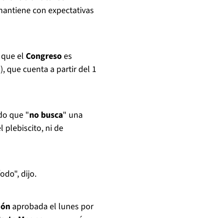
 mantiene con expectativas
 que el
Congreso
es
), que cuenta a partir del 1
do que "
no busca
" una
 plebiscito, ni de
do", dijo.
ión
aprobada el lunes por