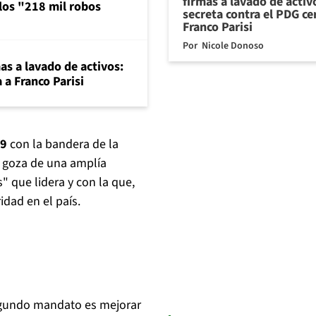
firmas a lavado de activ
 los "218 mil robos
secreta contra el PDG ce
Franco Parisi
Por
Nicole Donoso
mas a lavado de activos:
 a Franco Parisi
19
con la bandera de la
, goza de una amplía
" que lidera y con la que,
dad en el país.
gundo mandato es mejorar