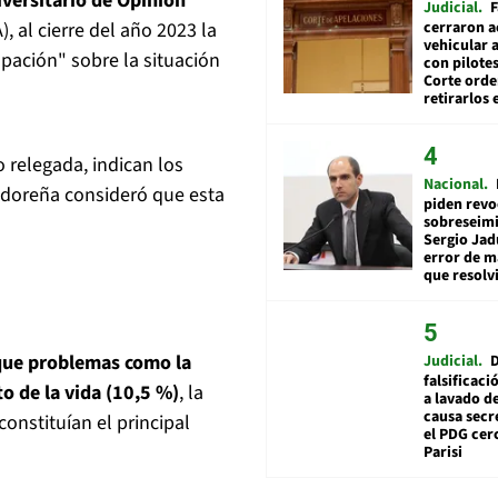
iversitario de Opinión
Judicial
F
cerraron a
 al cierre del año 2023 la
vehicular a
ación" sobre la situación
con pilotes
Corte ord
retirarlos 
relegada, indican los
Nacional
adoreña consideró que esta
piden revo
sobreseimi
Sergio Jad
error de m
que resolv
que problemas como la
Judicial
falsificaci
o de la vida (10,5 %)
, la
a lavado de
causa secr
constituían el principal
el PDG cer
Parisi