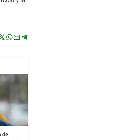
tcoin y la
n de