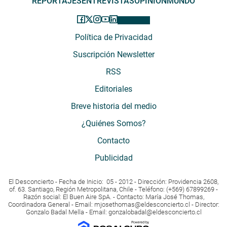
REPORTAJES
ENTREVISTAS
OPINIÓN
MUNDO
Política de Privacidad
Suscripción Newsletter
RSS
Editoriales
Breve historia del medio
¿Quiénes Somos?
Contacto
Publicidad
El Desconcierto - Fecha de Inicio: 05 - 2012 - Dirección: Providencia 2608,
of. 63. Santiago, Región Metropolitana, Chile - Teléfono: (+569) 67899269 -
Razón social: El Buen Aire SpA. - Contacto: María José Thomas,
Coordinadora General - Email:
mjosethomas@eldesconcierto.cl
- Director:
Gonzalo Badal Mella - Email:
gonzalobadal@eldesconcierto.cl